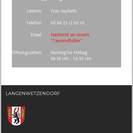
Leiterin:
Frau Seyfarth
Telefon:
03 66 25 /2 03 10
EMail:
Nachricht an unsere
"Tausendfüßler"
Öffnungszeiten:
Montag bis Freitag
06.30 Uhr - 16.30 Uhr
LANGENWETZENDORF