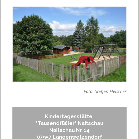
Foto: Steffen Fleischer
Kindertagesstätte
"Tausendfüßler" Naitschau
Naitschau Nr. 14
07957 Langenwetzendorf