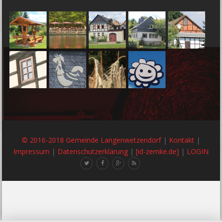
© 2016-2018 Gemeinde Langenwetzendorf
|
Kontakt
|
Impressum
|
Datenschutzerklärung
|
[id-zemke.de]
|
LOGIN