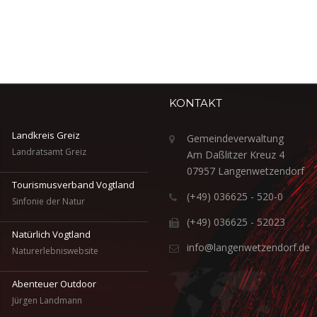
KONTAKT
Landkreis Greiz
Gemeindeverwaltung
Landratsamt Greiz
Am Daßlitzer Kreuz 4
07957 Langenwetzendorf
Tourismusverband Vogtland
(+49) 036625 - 520-0
Sinfonie der Natur
(+49) 036625 - 52023
Natürlich Vogtland
info@langenwetzendorf.de
Naturerlebniswebsite
Abenteuer Outdoor
Jürgen Landmann