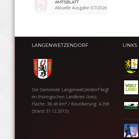
AMTSBLATT
Aktuelle Ausgabe 07/2026
LANGENWETZENDORF
LINKS
Die Gemeinde Langenwetzendorf liegt
im thüringischen Landkreis Greiz.
Fläche: 38,46 km² / Bevölkerung: 4.298
(Stand 31.12.2015)