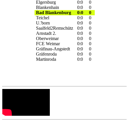
Elgersburg
0:0
0
Blankenhain
0:0
0
Bad Blankenburg
0:0
0
Teichel
0:0
0
U.'born
0:0
0
Saalfeld2Remschütz
0:0
0
Arnstadt 2.
0:0
0
Oberweimar
0:0
0
FCE Weimar
0:0
0
Gräfinau-Angstedt
0:0
0
Gräfenroda
0:0
0
Martinroda
0:0
0