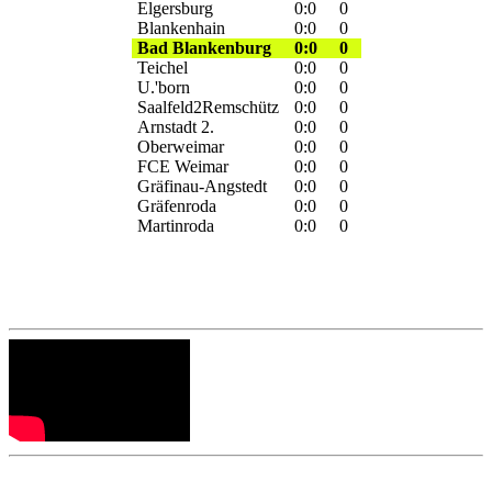
Elgersburg
0:0
0
Blankenhain
0:0
0
Bad Blankenburg
0:0
0
Teichel
0:0
0
U.'born
0:0
0
Saalfeld2Remschütz
0:0
0
Arnstadt 2.
0:0
0
Oberweimar
0:0
0
FCE Weimar
0:0
0
Gräfinau-Angstedt
0:0
0
Gräfenroda
0:0
0
Martinroda
0:0
0