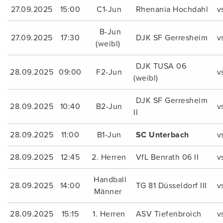
27.09.2025
15:00
C1-Jun
Rhenania Hochdahl
v
B-Jun
27.09.2025
17:30
DJK SF Gerresheim
v
(weibl)
DJK TUSA 06
28.09.2025
09:00
F2-Jun
v
(weibl)
DJK SF Gerresheim
28.09.2025
10:40
B2-Jun
v
II
28.09.2025
11:00
B1-Jun
SC Unterbach
v
28.09.2025
12:45
2. Herren
VfL Benrath 06 II
v
Handball
28.09.2025
14:00
TG 81 Düsseldorf III
v
Männer
28.09.2025
15:15
1. Herren
ASV Tiefenbroich
v