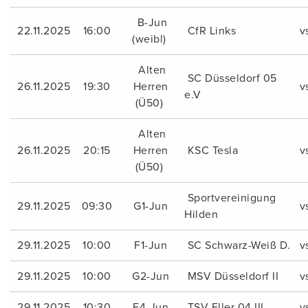
B-Jun
22.11.2025
16:00
CfR Links
v
(weibl)
Alten
SC Düsseldorf 05
26.11.2025
19:30
Herren
v
e.V
(Ü50)
Alten
26.11.2025
20:15
Herren
KSC Tesla
v
(Ü50)
Sportvereinigung
29.11.2025
09:30
G1-Jun
v
Hilden
29.11.2025
10:00
F1-Jun
SC Schwarz-Weiß D.
v
29.11.2025
10:00
G2-Jun
MSV Düsseldorf II
v
29.11.2025
10:30
E4-Jun
TSV Eller 04 III
v