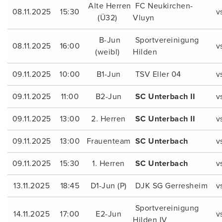
Alte Herren
FC Neukirchen-
08.11.2025
15:30
v
(Ü32)
Vluyn
B-Jun
Sportvereinigung
08.11.2025
16:00
v
(weibl)
Hilden
09.11.2025
10:00
B1-Jun
TSV Eller 04
v
09.11.2025
11:00
B2-Jun
SC Unterbach II
v
09.11.2025
13:00
2. Herren
SC Unterbach II
v
09.11.2025
13:00
Frauenteam
SC Unterbach
v
09.11.2025
15:30
1. Herren
SC Unterbach
v
13.11.2025
18:45
D1-Jun (P)
DJK SG Gerresheim
v
Sportvereinigung
14.11.2025
17:00
E2-Jun
v
Hilden IV