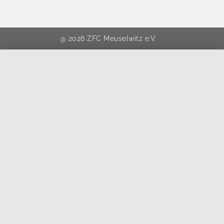
@ 2026 ZFC Meuselwitz e.V.
Diese Seite nutzt einwilligungsbedürftige Cookies
und Technologien von Drittunternehmen zur
Integration bestimmter Funktionen. Wenn Sie auf
den Button "Alles akzeptieren" klicken, werden
diese Funktionen aktiviert (Einwilligung). Nach der
Einwilligung verarbeiten wir und die betroffenen
Drittunternehmen Ihre personenbezogenen Daten
für verschiedene Zwecke. Detaillierte
Informationen zu Zweck, Rechtsgrundlagen,
Drittunternehmen können Sie unter dem Button
"Mehr" und in unserer Datenschutzerklärung
einsehen. Sie können Ihre Einwilligung jederzeit
widerrufen.