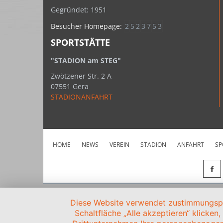
Gegründet: 1951
Besucher Homepage:
2
5
2
3
7
5
3
SPORTSTÄTTE
"STADION am STEG"
Zwötzener Str. 2 A
07551 Gera
STADIONANFAHRT
HOME
NEWS
VEREIN
STADION
ANFAHRT
SP
Diese Website verwendet zustimmungspfl
Schaltfläche „Alle akzeptieren“ klicken