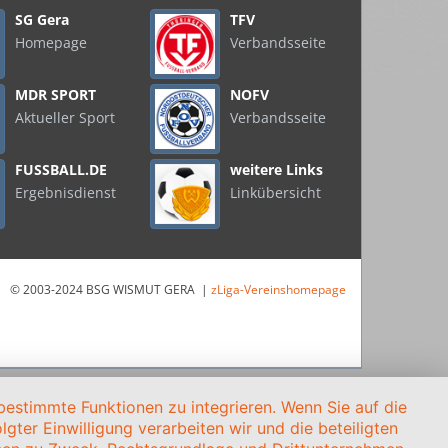
SG Gera
TFV
Homepage
Verbandsseite
MDR SPORT
NOFV
Aktueller Sport
Verbandsseite
FUSSBALL.DE
weitere Links
Ergebnisdienst
Linkübersicht
© 2003-2024 BSG WISMUT GERA |
zLiga-Vereinshomepage
estimmte Funktionen zu integrieren. Wenn Sie auf die
gter Einwilligung verarbeiten wir und die beteiligten