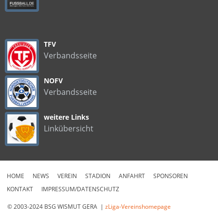
TFV
Verbandsseite
NOFV
Verbandsseite
weitere Links
Linkübersicht
HOME
NEWS
VEREIN
STADION
ANFAHRT
SPONSOREN
KONTAKT
IMPRESSUM/DATENSCHUTZ
© 2003-2024 BSG WISMUT GERA |
zLiga-Vereinshomepage