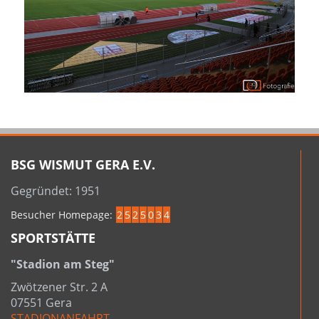
BSG WISMUT GERA E.V.
Gegründet: 1951
Besucher Homepage:
2
5
2
5
0
3
4
SPORTSTÄTTE
"Stadion am Steg"
Zwötzener Str. 2 A
07551 Gera
STADIONANFAHRT