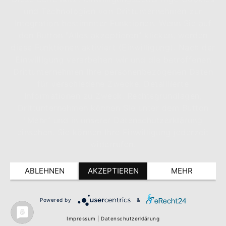
und Technologien von Drittunternehmen zur
Integration bestimmter Funktionen. Wenn Sie auf
den Button "Alles akzeptieren" klicken, werden
diese Funktionen aktiviert (Einwilligung). Nach der
Einwilligung verarbeiten wir und die betroffenen
Drittunternehmen Ihre personenbezogenen Daten
für verschiedene Zwecke. Detaillierte
Informationen zu Zweck, Rechtsgrundlagen,
Drittunternehmen können Sie unter dem Button
"Mehr" und in unserer Datenschutzerklärung
einsehen. Sie können Ihre Einwilligung jederzeit
widerrufen.
ABLEHNEN
AKZEPTIEREN
MEHR
Powered by
&
Impressum
|
Datenschutzerklärung