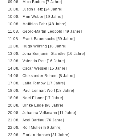
09.08.
Mica Bodem [7 Jahre]
10.08.
Justin Fietz [24 Jahre]
10.08.
Finn Weber [19 Jahre]
10.08.
Matthias Fahr [48 Jahre]
11.08.
Georg-Martin Leopold [49 Jahre]
11.08.
Frank Bauersachs [59 Jahre]
12.08.
Hugo Wölfing [18 Jahre]
13.08.
Jona Benjamin Standke [16 Jahre]
13.08.
Valentin Rott [16 Jahre]
14.08.
Oscar Wessel [15 Jahre]
14.08.
Oleksander Rehent [8 Jahre]
17.08.
Laila Tornow [17 Jahre]
18.08.
Paul Lennart Wolf [18 Jahre]
18.08.
Noel Elsner [17 Jahre]
20.08.
Ulrike Ende [68 Jahre]
20.08.
Johanna Volkmann [11 Jahre]
21.08.
Axel Bartlau [76 Jahre]
22.08.
Rolf Müller [86 Jahre]
22.08.
Florian Hansch [31 Jahre]