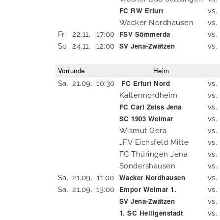
FC RW Erfurt
vs.
Wacker Nordhausen
vs.
FSV Sömmerda
Fr.
22.11.
17:00
vs.
SV Jena-Zwätzen
So.
24.11.
12:00
vs.
Vorrunde
Heim
FC Erfurt Nord
Sa.
21.09.
10:30
vs.
Kaltennordheim
vs.
FC Carl Zeiss Jena
vs.
SC 1903 Weimar
vs.
Wismut Gera
vs.
JFV Eichsfeld Mitte
vs.
FC Thüringen Jena
vs.
Sondershausen
vs.
Wacker Nordhausen
Sa.
21.09.
11:00
vs.
Empor Weimar 1.
Sa.
21.09.
13:00
vs.
SV Jena-Zwätzen
vs.
1. SC Heiligenstadt
vs.