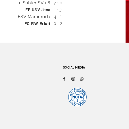
1. Suhler SV 06
7 : 0
FF USV Jena
1 : 3
FSV Martinroda
4 : 1
FC RW Erfurt
0 : 2
SOCIAL MEDIA