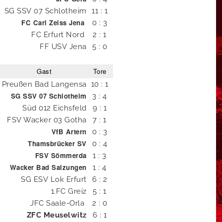
SG SSV 07 Schlotheim
11 : 1
FC Carl Zeiss Jena
0 : 3
FC Erfurt Nord
2 : 1
FF USV Jena
5 : 0
Gast
Tore
Preußen Bad Langensa
10 : 1
SG SSV 07 Schlotheim
3 : 4
Süd 012 Eichsfeld
9 : 1
FSV Wacker 03 Gotha
7 : 1
VfB Artern
0 : 3
Thamsbrücker SV
0 : 4
FSV Sömmerda
1 : 3
Wacker Bad Salzungen
1 : 4
SG ESV Lok Erfurt
6 : 2
1.FC Greiz
5 : 1
JFC Saale-Orla
2 : 0
ZFC Meuselwitz
6 : 1