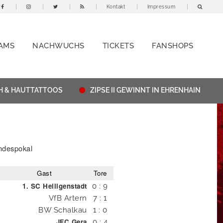
Kontakt
Impressum
AMS
NACHWUCHS
TICKETS
FANSHOPS
 & HAUTTATTOOS
ZIPSE II GEWINNT IN EHRENHAIN
ndespokal
Gast
Tore
1. SC Heiligenstadt
0 : 9
VfB Artern
7 : 1
BW Schalkau
1 : 0
JFC Gera
0 : 4