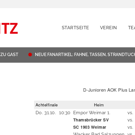
STARTSEITE
VEREIN
TE
U GAST
NEUE FANARTIKEL: FAHNE, TASSEN, STRANDTUCH
D-Junioren AOK Plus La
Achtelfinale
Heim
Do.
31.10.
10:30
Empor Weimar 1.
vs.
Thamsbrücker SV
vs.
SC 1903 Weimar
vs.
Wacker Bad Salzungen
vs.