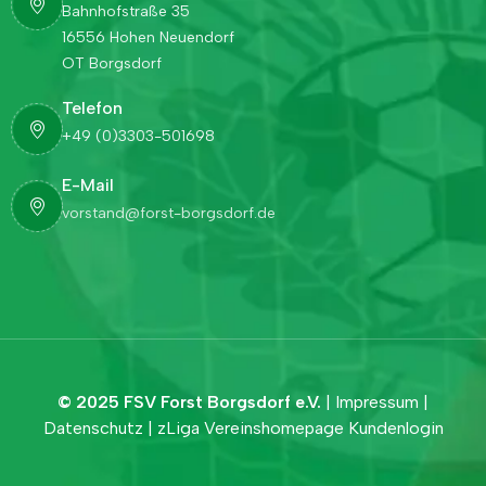
Bahnhofstraße 35
16556 Hohen Neuendorf
OT Borgsdorf
Telefon
+49 (0)3303-501698
E-Mail
vorstand@forst-borgsdorf.de
© 2025 FSV Forst Borgsdorf e.V.
|
Impressum
|
Datenschutz
|
zLiga Vereinshomepage
Kundenlogin