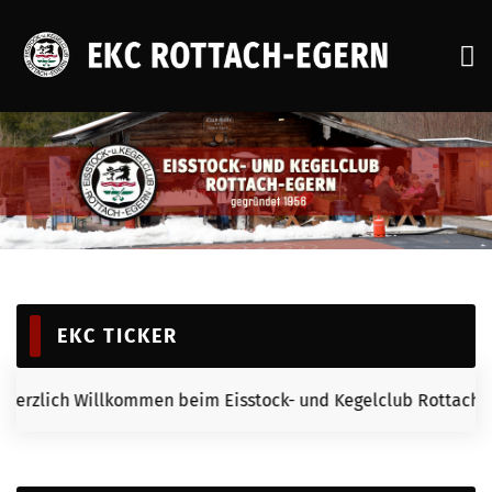
STARTSEITE
AKTUELLES
VEREIN
AKTIVITÄTEN
SENIOREN
EKC TICKER
JUGEND
BILDERGALERIEN
Willkommen beim Eisstock- und Kegelclub Rottach-Egern e.V. +
KONTAKT