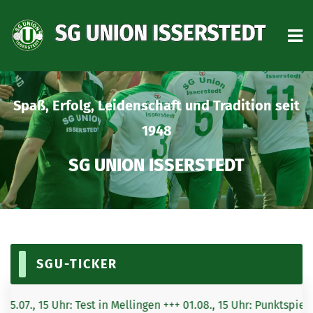
START
on seit
AKTUELLES
VEREIN
TRAINING
HERREN
MID-AGER
SGU-TICKER
NACHWUCHS
Uhr: Test in Mellingen +++ 01.08., 15 Uhr: Punktspielstart dahei