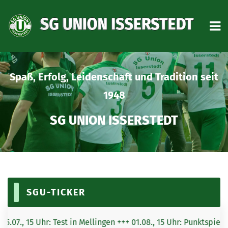
START
on seit
AKTUELLES
VEREIN
TRAINING
HERREN
MID-AGER
SGU-TICKER
NACHWUCHS
Uhr: Test in Mellingen +++ 01.08., 15 Uhr: Punktspielstart dahei