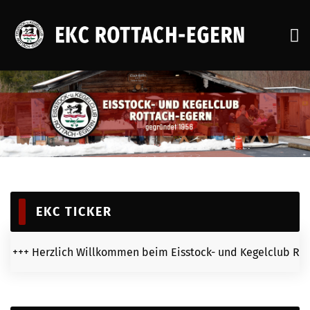
STARTSEITE
AKTUELLES
VEREIN
AKTIVITÄTEN
SENIOREN
EKC TICKER
JUGEND
BILDERGALERIEN
lich Willkommen beim Eisstock- und Kegelclub Rottach-Egern 
KONTAKT