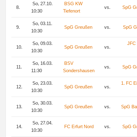
So, 27.10.
BSG KW
8.
vs.
SpG G
10:30
Tiefenort
So, 03.11.
9.
SpG Greußen
vs.
SpG Gr
10:30
So, 09.03.
JFC 
10.
SpG Greußen
vs.
10:30
So, 16.03.
BSV
11.
vs.
SpG G
11:30
Sondershausen
So, 23.03.
1. FC E
12.
SpG Greußen
vs.
10:30
So, 30.03.
13.
SpG Greußen
vs.
SpG Bar
10:30
So, 27.04.
14.
FC Erfurt Nord
vs.
SpG G
10:30