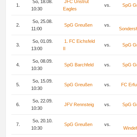
So, 18.08.
JFC Unstrut
1.
vs.
SpG G
10:30
Eagles
So, 25.08.
2.
SpG Greußen
vs.
11:00
Sonders
So, 01.09.
1. FC Eichsfeld
3.
vs.
SpG G
13:00
II
So, 08.09.
4.
SpG Barchfeld
vs.
SpG G
10:30
So, 15.09.
5.
SpG Greußen
vs.
FC Erfu
10:30
So, 22.09.
6.
JFV Rennsteig
vs.
SpG G
10:30
So, 20.10.
7.
SpG Greußen
vs.
10:30
Winde