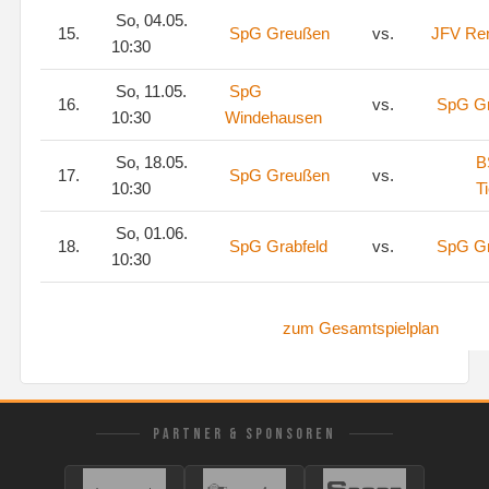
So, 04.05.
15.
SpG Greußen
vs.
JFV Ren
10:30
So, 11.05.
SpG
16.
vs.
SpG G
10:30
Windehausen
So, 18.05.
B
17.
SpG Greußen
vs.
10:30
T
So, 01.06.
18.
SpG Grabfeld
vs.
SpG G
10:30
zum Gesamtspielplan
PARTNER & SPONSOREN