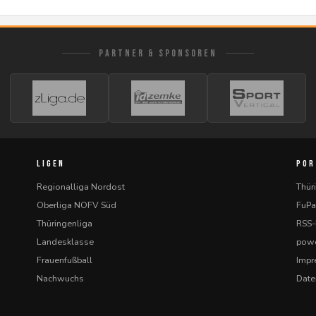
PARTNER & SPONSOREN
LIGEN
POR
Regionalliga Nordost
Thür
Oberliga NOFV Süd
FuPa
Thüringenliga
RSS
Landesklasse
powe
Frauenfußball
Imp
Nachwuchs
Date