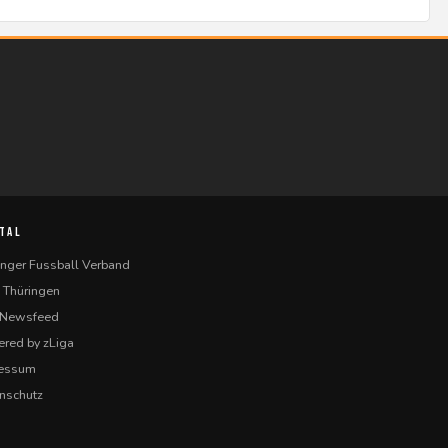
TAL
inger Fussball Verband
 Thüringen
-Newsfeed
red by zLiga
ressum
nschutz