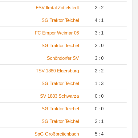
.
FSV Ilmtal Zottelstedt
2 : 2
.
SG Traktor Teichel
4 : 1
.
FC Empor Weimar 06
3 : 1
.
SG Traktor Teichel
2 : 0
.
Schöndorfer SV
3 : 0
.
TSV 1880 Elgersburg
2 : 2
.
SG Traktor Teichel
1 : 3
.
SV 1883 Schwarza
0 : 0
.
SG Traktor Teichel
0 : 0
.
SG Traktor Teichel
2 : 1
.
SpG Großbreitenbach
5 : 4