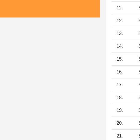
11.
S
12.
S
13.
S
14.
S
15.
S
16.
S
17.
S
18.
S
19.
S
20.
S
21.
S