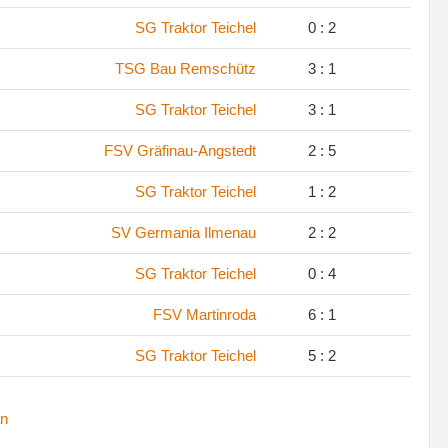
.
SG Traktor Teichel
0 : 2
.
TSG Bau Remschütz
3 : 1
.
SG Traktor Teichel
3 : 1
.
FSV Gräfinau-Angstedt
2 : 5
.
SG Traktor Teichel
1 : 2
.
SV Germania Ilmenau
2 : 2
.
SG Traktor Teichel
0 : 4
.
FSV Martinroda
6 : 1
.
SG Traktor Teichel
5 : 2
n