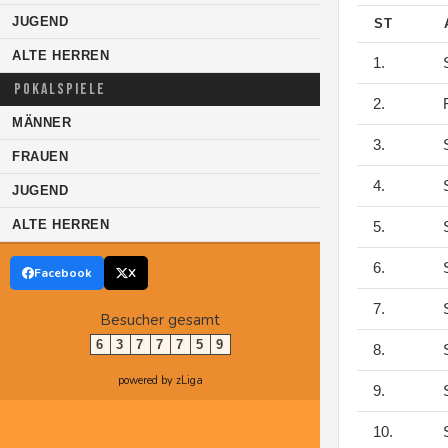
JUGEND
ST
ALTE HERREN
1.
S
POKALSPIELE
2.
F
MÄNNER
3.
S
FRAUEN
4.
S
JUGEND
ALTE HERREN
5.
S
6.
S
Facebook
X
7.
S
Besucher gesamt
6
3
7
7
7
5
9
8.
S
powered by zLiga
9.
S
10.
S