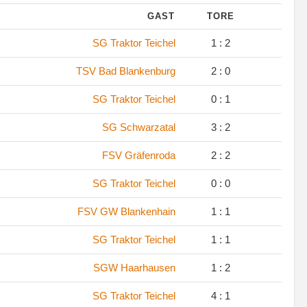
GAST
TORE
.
SG Traktor Teichel
1 : 2
.
TSV Bad Blankenburg
2 : 0
.
SG Traktor Teichel
0 : 1
.
SG Schwarzatal
3 : 2
.
FSV Gräfenroda
2 : 2
.
SG Traktor Teichel
0 : 0
.
FSV GW Blankenhain
1 : 1
.
SG Traktor Teichel
1 : 1
.
SGW Haarhausen
1 : 2
.
SG Traktor Teichel
4 : 1