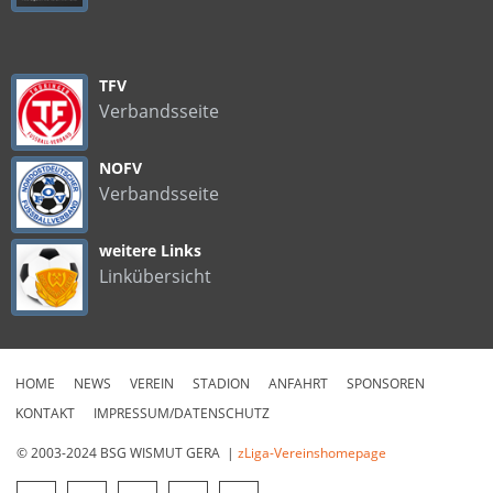
TFV
Verbandsseite
NOFV
Verbandsseite
weitere Links
Linkübersicht
HOME
NEWS
VEREIN
STADION
ANFAHRT
SPONSOREN
KONTAKT
IMPRESSUM/DATENSCHUTZ
© 2003-2024 BSG WISMUT GERA |
zLiga-Vereinshomepage