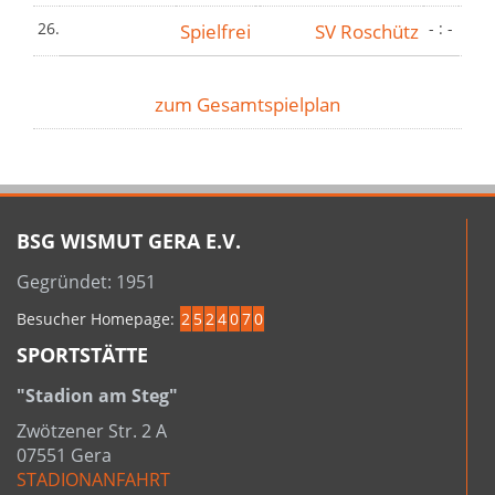
26.
Spielfrei
SV Roschütz
- : -
zum Gesamtspielplan
BSG WISMUT GERA E.V.
Gegründet: 1951
Besucher Homepage:
2
5
2
4
0
7
0
SPORTSTÄTTE
"Stadion am Steg"
Zwötzener Str. 2 A
07551 Gera
STADIONANFAHRT