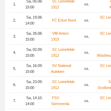
Sa, 05.08.
SC Leinefelde
1.
vs.
15:00
1912
Sa, 19.08.
SC Lei
2.
FC Erfurt Nord
vs.
14:00
Sa, 26.08.
VfB Artern
SC Lei
3.
vs.
15:00
1919
Sa, 02.09.
SC Leinefelde
4.
vs.
15:00
1912
Wüstheu
Sa, 16.09.
SV National
SC Lei
5.
vs.
15:00
Auleben
Sa, 23.09.
SC Leinefelde
S
6.
vs.
15:00
1912
Großeng
Sa, 14.10.
FSV
SC Lei
7.
vs.
14:00
Sömmerda