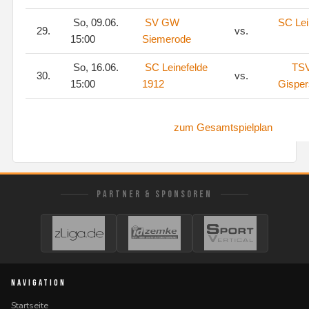
So, 09.06.
SV GW
SC Lei
29.
vs.
15:00
Siemerode
So, 16.06.
SC Leinefelde
TSV
30.
vs.
15:00
1912
Gisper
zum Gesamtspielplan
PARTNER & SPONSOREN
NAVIGATION
Startseite