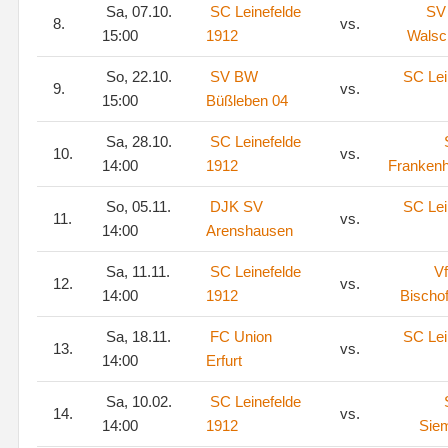
Sa, 07.10.
SC Leinefelde
SV
8.
vs.
15:00
1912
Walsc
So, 22.10.
SV BW
SC Lei
9.
vs.
15:00
Büßleben 04
Sa, 28.10.
SC Leinefelde
10.
vs.
14:00
1912
Franken
So, 05.11.
DJK SV
SC Lei
11.
vs.
14:00
Arenshausen
Sa, 11.11.
SC Leinefelde
V
12.
vs.
14:00
1912
Bischo
Sa, 18.11.
FC Union
SC Lei
13.
vs.
14:00
Erfurt
Sa, 10.02.
SC Leinefelde
14.
vs.
14:00
1912
Sie