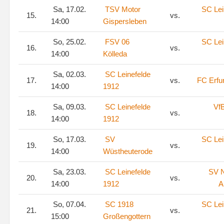
Sa, 17.02.
TSV Motor
SC Lei
15.
vs.
14:00
Gispersleben
So, 25.02.
FSV 06
SC Lei
16.
vs.
14:00
Kölleda
Sa, 02.03.
SC Leinefelde
17.
vs.
FC Erfu
14:00
1912
Sa, 09.03.
SC Leinefelde
VfB
18.
vs.
14:00
1912
So, 17.03.
SV
SC Lei
19.
vs.
14:00
Wüstheuterode
Sa, 23.03.
SC Leinefelde
SV N
20.
vs.
14:00
1912
A
So, 07.04.
SC 1918
SC Lei
21.
vs.
15:00
Großengottern