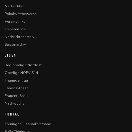
Nachrichten
Pokalwettbewerbe
Vereinslinks
Transferliste
Nachrichtenarchiv
Saisonarchiv
LIGEN
Regionalliga Nordost
Oberliga NOFV Süd
Thüringenliga
Landesklasse
Frauenfußball
Nachwuchs
PORTAL
Thüringer Fussball Verband
FuPa Thüringen