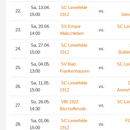
Sa, 13.04.
SC Leinefelde
22.
vs.
15:00
1912
Söm
Sa, 20.04.
SV Empor
SC Lei
23.
vs.
14:00
Walschleben
Sa, 27.04.
SC Leinefelde
24.
vs.
15:00
1912
Büßle
Sa, 04.05.
SV Bad
SC Lei
25.
vs.
13:00
Frankenhausen
Sa, 11.05.
SC Leinefelde
26.
vs.
15:00
1912
Arens
So, 26.05.
VfB 1922
SC Lei
27.
vs.
14:30
Bischofferode
Sa, 01.06.
SC Leinefelde
FC
28.
vs.
15:00
1912