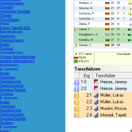
Spielnachweis
Spieltag
Highlights Spieltag
Tabelle
Torschützen
Pokal
Ewige Tabelle KOL
Kleinfeldteam
Spielplan
Spielnachweis
Kader
Torjäger
Schiedsrichter
Unsere Schiedsrichter
weitere Informationen
Nachwuchs
D-Junioren
Kader
Spielplan
Spielberichte
Spielnachweis
Spieltag/Tabelle
Torjäger
E-Junioren
Kader
Spielplan
Spielberichte
Spielnachweis
Spieltag/Tabelle
Torjäger
F-Junioren
Kader