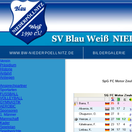
WWW.BW-NIEDERPOELLNITZ.DE
BILDERGALERIE
Verein
Präsidium
Historie
Anfahrt
Anliegen
SpG FC Motor Zeule
Ansprechpartner
Sportarten
FUSSBALL
VOLLEYBALL
GYMNASTIK
AEROBIC
Sponsoren
1. Männer
Mannschaft
Kader
Spielplan
Spielberichte