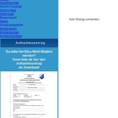
Spielberichte
Archiv Fussball
Archiv-Neu
Volleyball
Bogensport
News
Kinderangebote
Kindersport
Kindertanzen
Kinderhandball
Aufnahmeantrag
Du willst bei Blau-Weiß Mitglied
werden?
Dann hole dir hier den
Aufnahmeantrag
als Download!