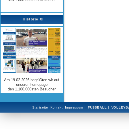
Historie XI
Am 19.02.2026 begrüßten wir auf
unserer Homepage
den 1.100.000sten Besucher
Startseite
Kontakt
Impressum
|
FUSSBALL
|
VOLLEYB