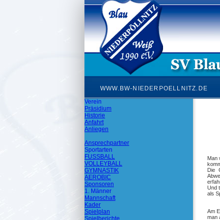
WWW.BW-NIEDERPOELLNITZ.DE
Verein
Präsidium
Historie
Anfahrt
Anliegen
Ansprechpartner
Sportarten
FUSSBALL
Man w
VOLLEYBALL
komme
GYMNASTIK
Die 
Abwe
AEROBIC
erfah
Sponsoren
Und t
1. Männer
als S
Mannschaft
Kader
Spielplan
Am En
man a
Spielberichte