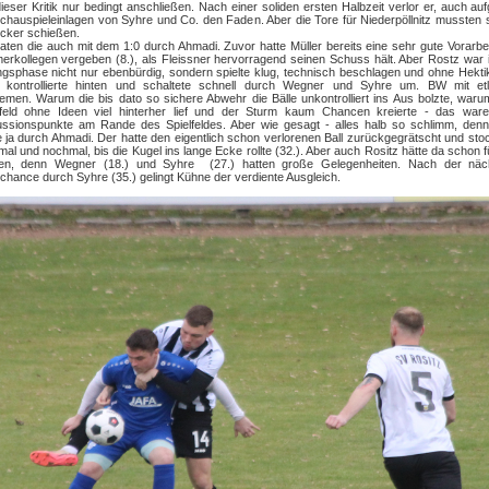
ieser Kritik nur bedingt anschließen. Nach einer soliden ersten Halbzeit verlor er, auch au
chauspieleinlagen von Syhre und Co. den Faden. Aber die Tore für Niederpöllnitz mussten
icker schießen.
aten die auch mit dem 1:0 durch Ahmadi. Zuvor hatte Müller bereits eine sehr gute Vorarbe
erkollegen vergeben (8.), als Fleissner hervorragend seinen Schuss hält. Aber Rostz war 
gsphase nicht nur ebenbürdig, sondern spielte klug, technisch beschlagen und ohne Hekti
, kontrollierte hinten und schaltete schnell durch Wegner und Syhre um. BW mit etl
emen. Warum die bis dato so sichere Abwehr die Bälle unkontrolliert ins Aus bolzte, war
elfeld ohne Ideen viel hinterher lief und der Sturm kaum Chancen kreierte - das ware
ussionspunkte am Rande des Spielfeldes. Aber wie gesagt - alles halb so schlimm, den
e ja durch Ahmadi. Der hatte den eigentlich schon verlorenen Ball zurückgegrätscht und sto
al und nochmal, bis die Kugel ins lange Ecke rollte (32.). Aber auch Rositz hätte da schon 
en, denn Wegner (18.) und Syhre (27.) hatten große Gelegenheiten. Nach der näc
hance durch Syhre (35.) gelingt Kühne der verdiente Ausgleich.