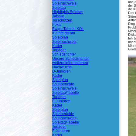
uns d
Spielnachweis
der S
Spieltag
die K
Highlights Spieltag
Das t
Tabelle
Stürm
Torschützen
Anfan
Ding
Pokal
Probl
Ewige Tabelle KOL
Mitt
Kleinfeldteam
Disk
Spielplan
führt
Spielnachweis
nochm
Kader
könn
Großc
Torjäger
Schiedsrichter
Unsere Schiedsrichter
weitere Informationen
Nachwuchs
D-Junioren
Kader
Spielplan
Spielberichte
Spielnachweis
Spieltag/Tabelle
Torjäger
E-Junioren
Kader
Spielplan
Spielberichte
Spielnachweis
Spieltag/Tabelle
Torjäger
F-Junioren
Kader