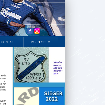
KONTAKT
IMPRESSUM
enroda
üssen.
h die
n die
eicht.
llnitz
d wenn
en wir