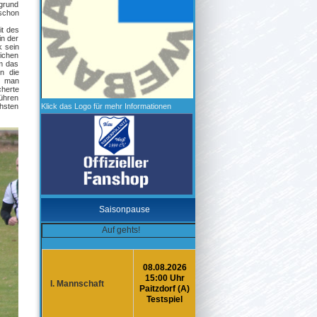
fgrund
 schon
it des
in der
k sein
ichen
um das
n die
n man
cherte
führen
hsten
Klick das Logo für mehr Informationen
Saisonpause
Auf gehts!
08.08.2026
15:00 Uhr
I. Mannschaft
Paitzdorf (A)
Testspiel