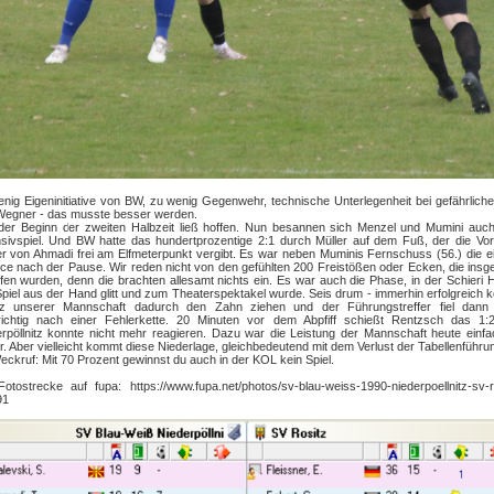
nig Eigeninitiative von BW, zu wenig Gegenwehr, technische Unterlegenheit bei gefährliche
Wegner - das musste besser werden.
der Beginn der zweiten Halbzeit ließ hoffen. Nun besannen sich Menzel und Mumini auch
sivspiel. Und BW hatte das hundertprozentige 2:1 durch Müller auf dem Fuß, der die Vor
r von Ahmadi frei am Elfmeterpunkt vergibt. Es war neben Muminis Fernschuss (56.) die e
e nach der Pause. Wir reden nicht von den gefühlten 200 Freistößen oder Ecken, die ins
ffen wurden, denn die brachten allesamt nichts ein. Es war auch die Phase, in der Schieri 
piel aus der Hand glitt und zum Theaterspektakel wurde. Seis drum - immerhin erfolgreich 
tz unserer Mannschaft dadurch den Zahn ziehen und der Führungstreffer fiel dann
erichtig nach einer Fehlerkette. 20 Minuten vor dem Abpfiff schießt Rentzsch das 1:
rpöllnitz konnte nicht mehr reagieren. Dazu war die Leistung der Mannschaft heute einf
r. Aber vielleicht kommt diese Niederlage, gleichbedeutend mit dem Verlust der Tabellenführu
eckruf: Mit 70 Prozent gewinnst du auch in der KOL kein Spiel.
otostrecke auf fupa: https://www.fupa.net/photos/sv-blau-weiss-1990-niederpoellnitz-sv-r
91