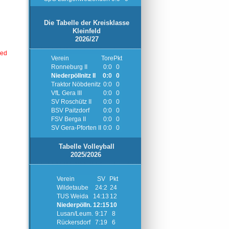
Die Tabelle der Kreisklasse
Kleinfeld
2026/27
Verein
Tore
Pkt
Ronneburg II
0:0
0
Niederpöllnitz II
0:0
0
Traktor Nöbdenitz
0:0
0
VfL Gera III
0:0
0
SV Roschütz II
0:0
0
BSV Paitzdorf
0:0
0
FSV Berga II
0:0
0
SV Gera-Pforten II
0:0
0
Tabelle Volleyball
2025/2026
Verein
SV
Pkt
Wildetaube
24:2
24
TUS Weida
14:13
12
Niederpölln.
12:15
10
Lusan/Leum.
9:17
8
Rückersdorf
7:19
6