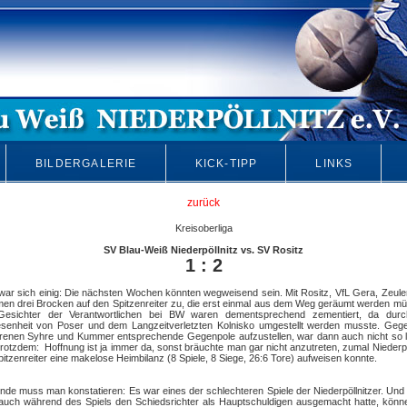
BILDERGALERIE
KICK-TIPP
LINKS
zurück
Kreisoberliga
SV Blau-Weiß Niederpöllnitz vs. SV Rositz
1 : 2
ar sich einig: Die nächsten Wochen könnten wegweisend sein. Mit Rositz, VfL Gera, Zeul
n drei Brocken auf den Spitzenreiter zu, die erst einmal aus dem Weg geräumt werden m
Gesichter der Verantwortlichen bei BW waren dementsprechend zementiert, da durc
senheit von Poser und dem Langzeitverletzten Kolnisko umgestellt werden musste. Gege
renen Syhre und Kummer entsprechende Gegenpole aufzustellen, war dann auch nicht so l
rotzdem: Hoffnung ist ja immer da, sonst bräuchte man gar nicht anzutreten, zumal Niederpö
pitzenreiter eine makelose Heimbilanz (8 Spiele, 8 Siege, 26:6 Tore) aufweisen konnte.
de muss man konstatieren: Es war eines der schlechteren Spiele der Niederpöllnitzer. Un
uch während des Spiels den Schiedsrichter als Hauptschuldigen ausgemacht hatte, könn