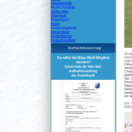
Spielberichte
Archiv Fussball
Archiv-Neu
Volleyball
Bogensport
News
Kinderangebote
Kindersport
Kindertanzen
Kinderhandball
Aufnahmeantrag
Zu we
von 
Du willst bei Blau-Weiß Mitglied
Und 
werden?
Offen
Dann hole dir hier den
wiede
Aufnahmeantrag
Chanc
gepfi
als Download!
das S
Rosi
folg
Niede
biede
ein W
Zur F
5111