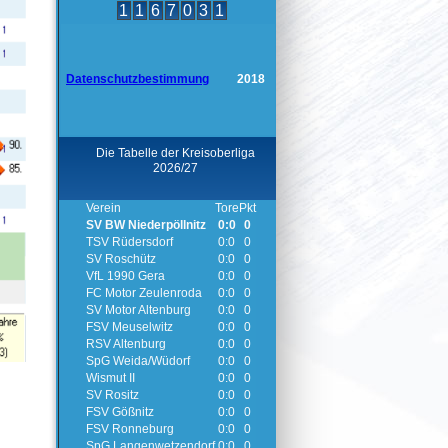
1
1
6
7
0
3
1
Datenschutzbestimmung
2018
Die Tabelle der Kreisoberliga
2026/27
Verein
Tore
Pkt
SV BW Niederpöllnitz
0:0
0
TSV Rüdersdorf
0:0
0
SV Roschütz
0:0
0
VfL 1990 Gera
0:0
0
FC Motor Zeulenroda
0:0
0
SV Motor Altenburg
0:0
0
FSV Meuselwitz
0:0
0
RSV Altenburg
0:0
0
SpG Weida/Wüdorf
0:0
0
Wismut II
0:0
0
SV Rositz
0:0
0
FSV Gößnitz
0:0
0
FSV Ronneburg
0:0
0
SpG Langenwetzendorf
0:0
0