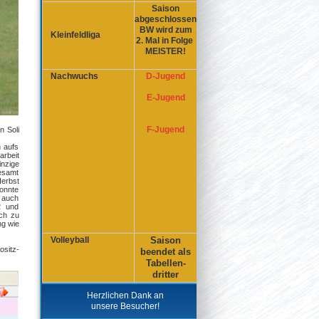
Saison
abgeschlossen
BW wird zum
Kleinfeldliga
2. Mal in Folge
MEISTER!
Nachwuchs
D-Jugend
E-Jugend
F-Jugend
n Soli
 aufs
arbeit
inzige
gesamt
Herbst
konnte
 auch
2 und
ach zu
ng wie
Volleyball
Saison
ositz-
beendet als
Tabellen-
dritter
Herzlichen Dank an
unsere Besucher!