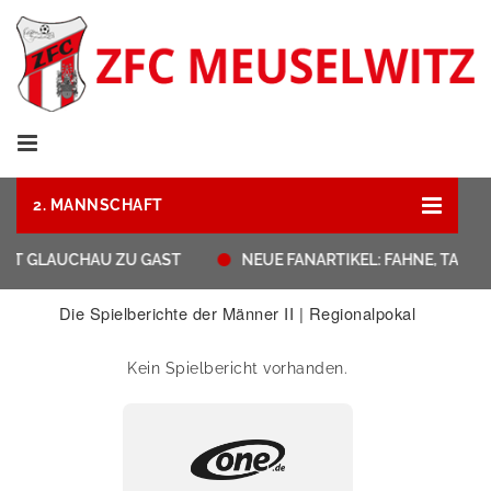
2. MANNSCHAFT
HAT GLAUCHAU ZU GAST
NEUE FANARTIKEL: FAHNE, TASS
Die Spielberichte der Männer II | Regionalpokal
Kein Spielbericht vorhanden.