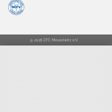
@ 2026 ZFC Meuselwitz e.V.
Diese Seite nutzt einwilligungsbedürftige Cookies
und Technologien von Drittunternehmen zur
Integration bestimmter Funktionen. Wenn Sie auf
den Button "Alles akzeptieren" klicken, werden
diese Funktionen aktiviert (Einwilligung). Nach der
Einwilligung verarbeiten wir und die betroffenen
Drittunternehmen Ihre personenbezogenen Daten
für verschiedene Zwecke. Detaillierte
Informationen zu Zweck, Rechtsgrundlagen,
Drittunternehmen können Sie unter dem Button