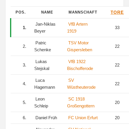
TORE
POS.
NAME
MANNSCHAFT
Jan-Niklas
VfB Artern
1.
33
Beyer
1919
Patric
TSV Motor
2.
22
Schenke
Gispersleben
Lukas
VfB 1922
3.
22
Stejskal
Bischofferode
Luca
SV
4.
22
Hagemann
Wüstheuterode
Leon
SC 1918
5.
20
Schleip
Großengottern
6.
Daniel Früh
FC Union Erfurt
20