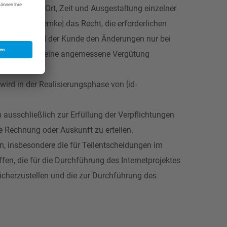
insbesondere Ort, Zeit und Ausgestaltung einzelner
rhält [id-zemke] das Recht, die erforderlichen
t werden, wird der Kunde den Änderungen nur bei
rd diese durch eine angemessene Vergütung
 wird in der Realisierungsphase von [id-
 ausschließlich zur Erfüllung der Verpflichtungen
se Rechnung oder Auskunft zu erteilen.
n, insbesondere die für Teilentscheidungen im
en, die für die Durchführung des Internetprojektes
icherzustellen und die zur Durchführung des