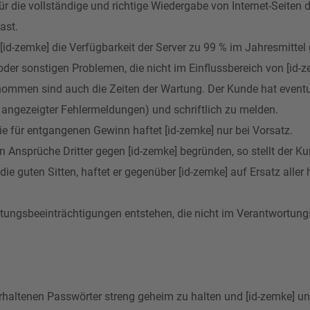
 die vollständige und richtige Wiedergabe von Internet-Seiten de
ast.
[id-zemke] die Verfügbarkeit der Server zu 99 % im Jahresmitte
der sonstigen Problemen, die nicht im Einflussbereich von [id-z
sgenommen sind auch die Zeiten der Wartung. Der Kunde hat event
 angezeigter Fehlermeldungen) und schriftlich zu melden.
e für entgangenen Gewinn haftet [id-zemke] nur bei Vorsatz.
n Ansprüche Dritter gegen [id-zemke] begründen, so stellt der Ku
die guten Sitten, haftet er gegenüber [id-zemke] auf Ersatz aller
stungsbeeinträchtigungen entstehen, die nicht im Verantwortungs
 erhaltenen Passwörter streng geheim zu halten und [id-zemke] un