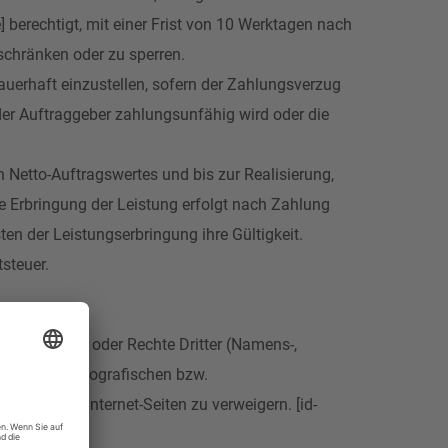
berechtigt, mit einer Frist von 10 Werktagen nach
schränken oder zu sperren.
uerhaft einzustellen, sofern der Zahlungsverzug
der Auftraggeber zahlungsunfähig wird oder die
n Netto-Auftragswertes und bis zur Realisierung,
e Erbringung der Leistung erfolgt nach Zahlung
en der Leistungserbringung ihre Gültigkeit.
steuer.
 guten Sitten oder Rechte Dritter (Namens-,
enz keine pornografischen bzw.
ntation von Internet-Seiten zu verweigern. [id-