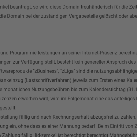
ke] beantragt, so wird diese Domain treuhänderisch für die Zeit
 die Domain bei der zuständigen Vergabestelle gelöscht oder ab
 Programmierleistungen an seiner Internet-Präsenz berechnet [i
ungen zur Verfügung stellt, besteht kein genereller Anspruch de
oftwareprodukte "zBusiness", "zLiga" sind die nutzungsabhängig
ankeinzug (Lastschriftverfahren) jeweils zum Ersten eines Kale
 monatlichen Nutzungsbeühren bis zum Kalenderstichtag (31.12.
Lizenzen erworben wird, wird im Folgemonat eine das anteilige
estellt.
tellung fällig und nach Rechnungserhalt abzugsfrei zu zahlen.
chnung ein, ohne dass es einer Mahnung bedarf. Beim Eintritt vo
Zahlung fällig. [id-zemke] ist berechtigt berechtigt Mahngebüh