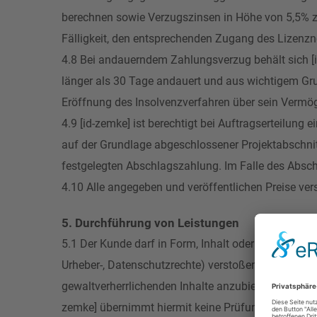
berechnen sowie Verzugszinsen in Höhe von 5,5% zu 
Fälligkeit, den entsprechenden Zugang des Lizenzn
4.8 Bei andauerndem Zahlungsverzug behält sich [i
länger als 30 Tage andauert und aus wichtigem Gru
Eröffnung des Insolvenzverfahren über sein Vermög
4.9 [id-zemke] ist berechtigt bei Auftragserteilung
auf der Grundlage abgeschlossener Projektabschnit
festgelegten Abschlagszahlung. Im Falle des Abschl
4.10 Alle angegeben und veröffentlichen Preise vers
5. Durchführung von Leistungen
5.1 Der Kunde darf in Form, Inhalt oder verfolgtem 
Urheber-, Datenschutzrechte) verstoßen. Insbesonde
gewaltverherrlichenden Inhalte anzubieten oder anbie
zemke] übernimmt hiermit keine Prüfungspflicht.