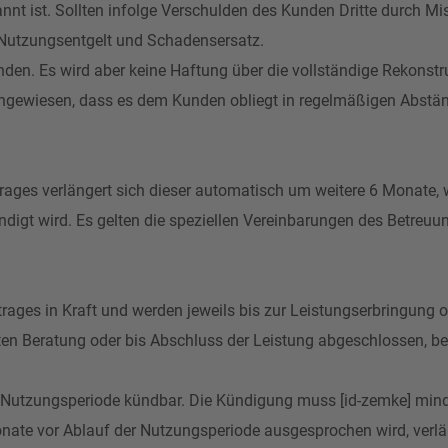
nnt ist. Sollten infolge Verschulden des Kunden Dritte durch M
 Nutzungsentgelt und Schadensersatz.
nden. Es wird aber keine Haftung über die vollständige Rekonst
ingewiesen, dass es dem Kunden obliegt in regelmäßigen Abstä
rages verlängert sich dieser automatisch um weitere 6 Monate, 
ündigt wird. Es gelten die speziellen Vereinbarungen des Betreuu
ftrages in Kraft und werden jeweils bis zur Leistungserbringun
en Beratung oder bis Abschluss der Leistung abgeschlossen, 
n Nutzungsperiode kündbar. Die Kündigung muss [id-zemke] minde
nate vor Ablauf der Nutzungsperiode ausgesprochen wird, verlä