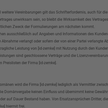
weitere Vereinbarungen gilt das Schrifterfordernis, auch für die
rages unwirksam sein, so bleibt die Wirksamkeit des Vertrages
aftlichen Zweck der Formulierungen am nächsten kommt.
uhen ausschließlich auf Angaben und Informationen des Kunden
che Abnahme verlangt oder sofern der von einer Partei verlang
vertragliche Leistung von [id-zemke] mit Nutzung durch den Kun
eistungen sind geschlossene Verträge und die Lizenzvereinbarun
n Preislisten der Firma [id-zemke].
Domänen wird die Firma [id-zemke] lediglich als Vermittler zwis
 die Domänvergabe keinen Einfluss und übernimmt keine Gewähr 
oder auf Dauer Bestand haben. Von Ersatzansprüchen Dritter, die
e] hiermit frei.