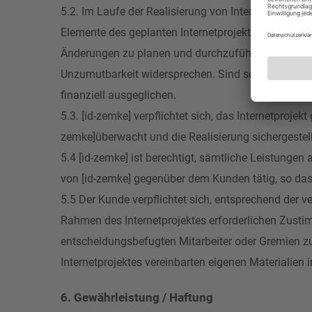
5.2. Im Laufe der Realisierung von Internetprojekte
Elemente des geplanten Internetprojektes zu ändern
Änderungen zu planen und durchzuführen. Sofern di
Unzumutbarkeit widersprechen. Sind solcher Art Än
finanziell ausgeglichen.
5.3. [id-zemke] verpflichtet sich, das Internetproje
zemke]überwacht und die Realisierung sichergestell
5.4 [id-zemke] ist berechtigt, sämtliche Leistunge
von [id-zemke] gegenüber dem Kunden tätig, so dass 
5.5 Der Kunde verpflichtet sich, entsprechend der 
Rahmen des Internetprojektes erforderlichen Zustim
entscheidungsbefugten Mitarbeiter oder Gremien zu
Internetprojektes vereinbarten eigenen Materialien i
6. Gewährleistung / Haftung