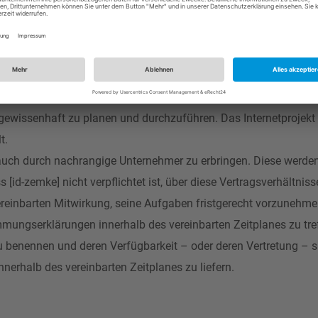
n kann es erforderlich werden, den jeweiligen Leistungskatalog, 
, zu ergänzen oder zu erweitern. In Abstimmung mit dem Kunden e
e wesentlichen Grundzüge des erteilten Auftrages nicht berühr
derungen mit einer Mehrleistung von [id-zemke] verbunden, wi
kt gewissenhaft zu planen und durchzuführen. Das Internetprojekt
t.
n auch durch nachrangige Unternehmer zu erbringen. Diese werden
[id-zemke] nicht verpflichtet ist, über diese Vertragsverhältnis
vereinbarten Mitwirkung, seine Aufgaben fristgerecht vorzunehme
mungserklärungen innerhalb des vereinbarten Zeitplanes zu treff
 benennen und deren Verfügbarkeit – oder deren Vertretung – s
nnerhalb des vereinbarten Zeitplanes zu liefern.