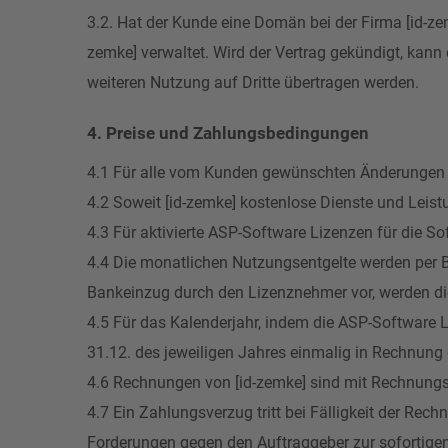
3.2. Hat der Kunde eine Domän bei der Firma [id-zem
zemke] verwaltet. Wird der Vertrag gekündigt, kann
weiteren Nutzung auf Dritte übertragen werden.
4. Preise und Zahlungsbedingungen
4.1 Für alle vom Kunden gewünschten Änderungen und
4.2 Soweit [id-zemke] kostenlose Dienste und Leist
4.3 Für aktivierte ASP-Software Lizenzen für die S
4.4 Die monatlichen Nutzungsentgelte werden per B
Bankeinzug durch den Lizenznehmer vor, werden die
4.5 Für das Kalenderjahr, indem die ASP-Software 
31.12. des jeweiligen Jahres einmalig in Rechnung g
4.6 Rechnungen von [id-zemke] sind mit Rechnungss
4.7 Ein Zahlungsverzug tritt bei Fälligkeit der Re
Forderungen gegen den Auftraggeber zur sofortigen 