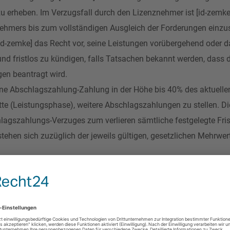
erheben. Im Verzugsfall durch den Lizenznehmer ist [id-zemke] 
ehmers bis zum vollständigen Ausgleich der Forderungen einzu
d-zemke] das Recht vor, seine Leistungen vorübergehend oder da
nd fristlos zu kündigen, falls Tatsachen bekannt werden, dass 
en beantragt wird.
 eine Abschlagszahlung-Zahlung in der Höhe bis 40% des aktuelle
te (Leistungsphase), weitere Abschlagszahlungen zu stellen. Di
agszahlungs-Verzuges zum verlieren sämtliche festgelegte Frist
tehen sich zuzüglich der jeweils gültigen, gesetzlichen Mehrwert
Zweck seiner Internet-Seiten nicht gegen gesetzliche Verbote, die
re verpflichtet sich der Kunde, im Rahmen seiner Internet-Präs
ten zu lassen. Widrigenfalls ist [id-zemke] berechtigt, die Präse