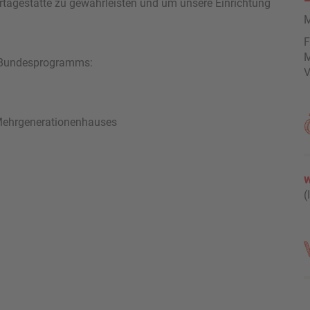
tagestätte zu gewährleisten und um unsere Einrichtung
M
F
M
s Bundesprogramms:
V
Mehrgenerationenhauses
w
(