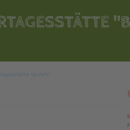
RTAGESSTÄTTE "
tagesstätte "BUMMI"
U
F