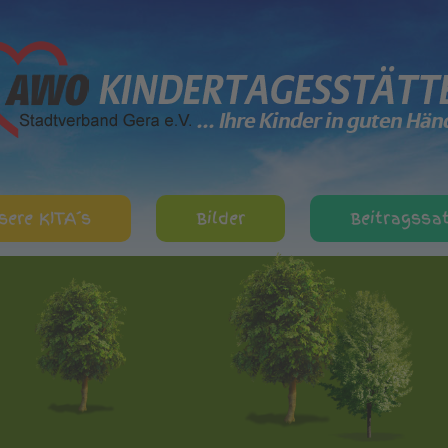
sere KITA´s
Bilder
Beitragssa