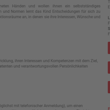
T
neten Händen und wollen ihnen ein selbstständiges
E
 und Normen lernt das Kind Entscheidungen für sich zu
ktionsräume an, in denen sie ihre Interessen, Wünsche und
L
F
S
F
ntwicklung, ihren Interessen und Kompetenzen mit dem Ziel,
tenten und verantwor­tungsvollen Persönlichkeiten
öglichst mit telefonischer Anmeldung), um einen
E