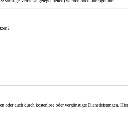
e & sonstige Vereins­angelegenheiten) werden noch durchgeführt.
ützen?
n oder auch durch kostenlose oder vergünstigte Dienstleistungen. Hie