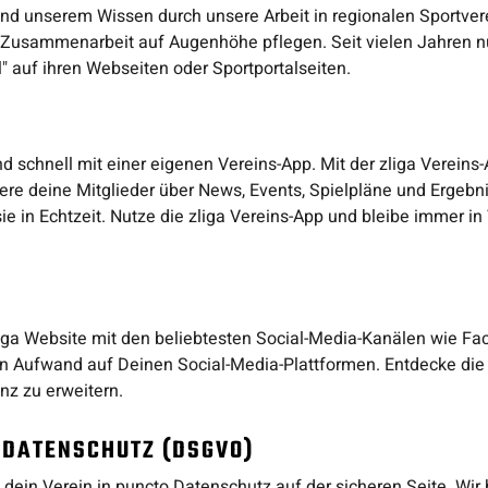
und unserem Wissen durch unsere Arbeit in regionalen Sportvere
he Zusammenarbeit auf Augenhöhe pflegen. Seit vielen Jahren n
el" auf ihren Webseiten oder Sportportalseiten.
nd schnell mit einer eigenen Vereins-App. Mit der zliga Vereins-
re deine Mitglieder über News, Events, Spielpläne und Ergebni
ie in Echtzeit. Nutze die zliga Vereins-App und bleibe immer in
Liga Website mit den beliebtesten Social-Media-Kanälen wie Fac
en Aufwand auf Deinen Social-Media-Plattformen. Entdecke die 
nz zu erweitern.
 DATENSCHUTZ (DSGVO)
t dein Verein in puncto Datenschutz auf der sicheren Seite. Wi