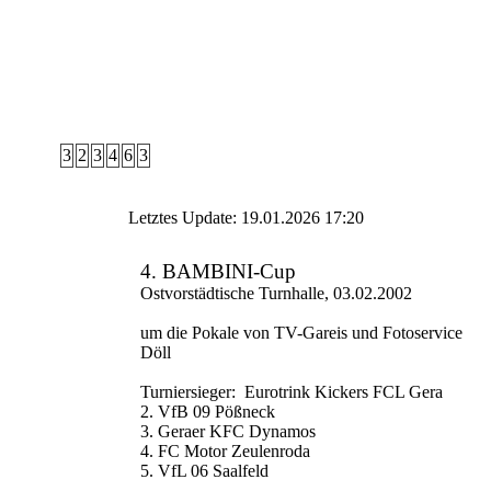
3
2
3
4
6
3
Letztes Update: 19.01.2026 17:20
4. BAMBINI-Cup
Ostvorstädtische Turnhalle, 03.02.2002
um die Pokale von TV-Gareis und Fotoservice
Döll
Turniersieger: Eurotrink Kickers FCL Gera
2. VfB 09 Pößneck
3. Geraer KFC Dynamos
4. FC Motor Zeulenroda
5. VfL 06 Saalfeld