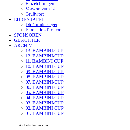
Einzelehrungen
Vorwort zum 14.
Grußwort
EHRENTAFEL
Die Turniersieger
Ehrentafel-Turniere
SPONSOREN
GESICHTER
ARCHIV
13. BAMBINI-CUP
12. BAMBINI-CUP
11. BAMBINI-CUP
10. BAMBINI-CUP
09. BAMBINI-CUP
08. BAMBINI-CUP
07. BAMBINI-CUP
06. BAMBINI-CUP
05. BAMBINI-CUP
04. BAMBINI-CUP
03. BAMBINI-CUP
02. BAMBINI-CUP
01. BAMBINI-CUP
Wir bedanken uns bei: