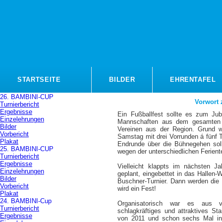
STARTSEITE
BILDER
EHRENTAFEL
26. BAMBINI-CUP
Vorwort
Turnierbericht
Ergebnisse
Ein Fußballfest sollte es zum Ju
Einzelehrungen
Mannschaften aus dem gesamten B
Bilder
Vereinen aus der Region. Grund 
Vorbericht
Samstag mit drei Vorrunden á fünf
Plakat
Endrunde über die Bühnegehen soll
25. BAMBINI-CUP
wegen der unterschiedlichen Ferien
Turnierbericht
Ergebnisse
Vielleicht klappts im nächsten J
Einzelehrungen
geplant, eingebettet in das Hallen
Bilder
Buschner-Turnier. Dann werden die
Vorbericht
wird ein Fest!
Plakat
24. BAMBINI-Cup
Organisatorisch war es aus vo
Turnierbericht
schlagkräftiges und attraktives St
Ergebnisse
von 2011 und schon sechs Mal in 