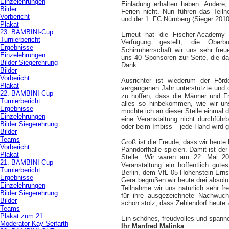
Einzelehrungen
Einladung erhalten haben. Andere
Bilder
Ferien nicht. Nun führen das Teiln
Vorbericht
und der 1. FC Nürnberg (Sieger 2010
Plakat
23. BAMBINI-Cup
Erneut hat die Fischer-Academy 
Turnierbericht
Verfügung gestellt, die Oberb
Ergebnisse
Schirmherrschaft wir uns sehr freu
Einzelehrungen
uns 40 Sponsoren zur Seite, die das
Bilder Siegerehrung
Dank.
Bilder
Vorbericht
Ausrichter ist wiederum der Förd
Plakat
vergangenen Jahr unterstützte und 
22. BAMBINI-Cup
zu hoffen, dass die Männer und F
Turnierbericht
alles so hinbekommen, wie wir u
Ergebnisse
möchte ich an dieser Stelle einmal 
Einzelehrungen
eine Veranstaltung nicht durchführ
Bilder Siegerehrung
oder beim Imbiss – jede Hand wird g
Bilder
Teams
Groß ist die Freude, dass wir heute
Vorbericht
Panndorfhalle spielen. Damit ist der
Plakat
Stelle. Wir waren am 22. Mai 20
21. BAMBINI-Cup
Veranstaltung ein hoffentlich gu
Turnierbericht
Berlin, dem VfL 05 Hohenstein-Er
Ergebnisse
Gera begrüßen wir heute drei absol
Einzelehrungen
Teilnahme wir uns natürlich sehr fr
Bilder Siegerehrung
für ihre ausgezeichnete Nachwuc
Bilder
schon stolz, dass Zehlendorf heute 
Teams
Plakat zum 21.
Ein schönes, freudvolles und spann
Moderator Kay Seifarth
Ihr Manfred Malinka