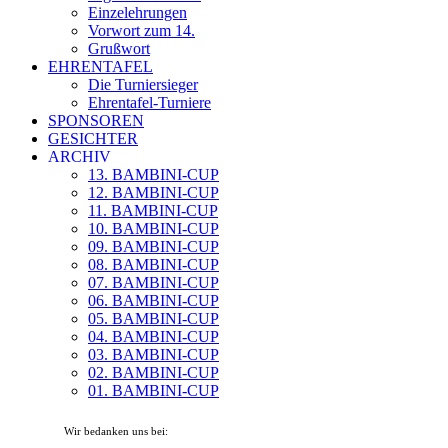
Einzelehrungen
Vorwort zum 14.
Grußwort
EHRENTAFEL
Die Turniersieger
Ehrentafel-Turniere
SPONSOREN
GESICHTER
ARCHIV
13. BAMBINI-CUP
12. BAMBINI-CUP
11. BAMBINI-CUP
10. BAMBINI-CUP
09. BAMBINI-CUP
08. BAMBINI-CUP
07. BAMBINI-CUP
06. BAMBINI-CUP
05. BAMBINI-CUP
04. BAMBINI-CUP
03. BAMBINI-CUP
02. BAMBINI-CUP
01. BAMBINI-CUP
Wir bedanken uns bei: