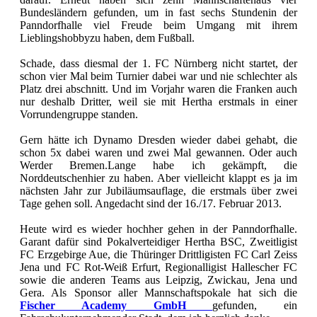
Bundesländern gefunden, um in fast sechs Stundenin der
Panndorfhalle viel Freude beim Umgang mit ihrem
Lieblingshobbyzu haben, dem Fußball.
Schade, dass diesmal der 1. FC Nürnberg nicht startet, der
schon vier Mal beim Turnier dabei war und nie schlechter als
Platz drei abschnitt. Und im Vorjahr waren die Franken auch
nur deshalb Dritter, weil sie mit Hertha erstmals in einer
Vorrundengruppe standen.
Gern hätte ich Dynamo Dresden wieder dabei gehabt, die
schon 5x dabei waren und zwei Mal gewannen. Oder auch
Werder Bremen.Lange habe ich gekämpft, die
Norddeutschenhier zu haben. Aber vielleicht klappt es ja im
nächsten Jahr zur Jubiläumsauflage, die erstmals über zwei
Tage gehen soll. Angedacht sind der 16./17. Februar 2013.
Heute wird es wieder hochher gehen in der Panndorfhalle.
Garant dafür sind Pokalverteidiger Hertha BSC, Zweitligist
FC Erzgebirge Aue, die Thüringer Drittligisten FC Carl Zeiss
Jena und FC Rot-Weiß Erfurt, Regionalligist Hallescher FC
sowie die anderen Teams aus Leipzig, Zwickau, Jena und
Gera. Als Sponsor aller Mannschaftspokale hat sich die
Fischer Academy GmbH
gefunden, ein