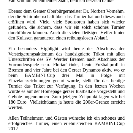
Fahrschulunternehmender Stadt, dem ich herzlich danke.
Ebenso dem Geraer Oberbürgermeister Dr. Norbert Vornehm,
der die Schirmherrschaft über das Turnier hat und dieses auch
eröffnen wird. Viele, viele Sponsoren haben sich wieder
gefunden, die sichern, dass wir ein solch schönes Turnier
durchführen können. Auch die vielen fleißigen Helfer hinter
den Kulissen garantieren einen reibungslosen Ablauf.
Ein besonders Highlight wird heute der Abschluss der
Versteigerungsaktionum das handsignierte Trikot mit allen
Unterschriften des SV Werder Bremen nach Abschluss der
Vorrundenspiele sein. FlorianTrinks, heute Fußballprofi in
Bremen und vier Jahre bei den Geraer Dynamos aktiv, wo er
beim BAMBINI-Cup drei Mal in Folge mit
Einzelauszeichnungen geehrt wurde, stellt für das heutige
Turnier das Trikot zur Verfügung. In den letzten Wochen
wurde es auf der Homepage geraer-fussball.de vorgestellt und
Gebote angenommen. Zum jetzigen Zeitpunkt lagen wir bei
180 Euro. Vielleichtkann ja heute die 200er-Grenze erreicht
werden.
Allen Teilnehmern und Gästen wünsche ich ein schönes und
erfolgreiches Turnier, einen erlebnisreichen BAMBINI-Cup
2012.