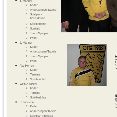
1. Männer
Kader
Ansetzungen/Tabelle
Spielplan-
Kreisklasse
Spielberichte
Statistik
Team-Spielplan
Pokal
2. Männer
Kader
Ansetzungen/Tabelle
Team-Spielplan
W
g
Pokal
A
Alte Herren
E
F
Kader
Termine
Spielberichte
WEMA-Kicker
Kader
Termine
H
Spielberichte
g
N
C-Junioren
E
Kader
F
Ansetzungen/Tabelle
Spielplan-Kreisliga