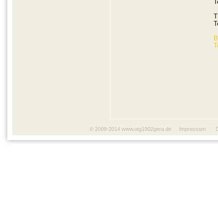
T
T
T
B
T
© 2009-2014 www.otg1902gera.de
Impressum
D