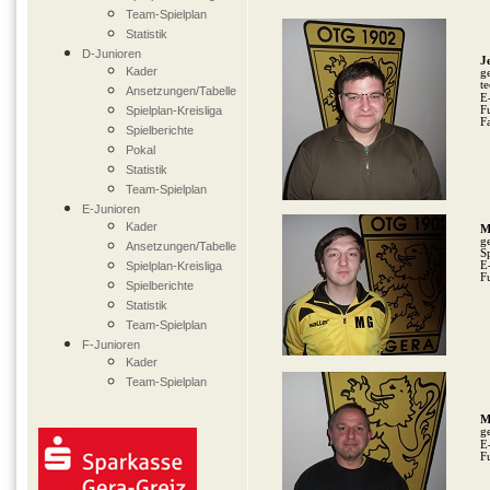
Team-Spielplan
Statistik
D-Junioren
J
Kader
g
t
Ansetzungen/Tabelle
E
Spielplan-Kreisliga
F
F
Spielberichte
Pokal
Statistik
Team-Spielplan
E-Junioren
Kader
M
g
Ansetzungen/Tabelle
S
Spielplan-Kreisliga
E
F
Spielberichte
Statistik
Team-Spielplan
F-Junioren
Kader
Team-Spielplan
M
g
E
F