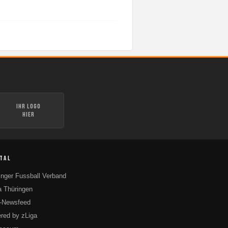
Ihr Logo
hier
TAL
inger Fussball Verband
 Thüringen
-Newsfeed
red by zLiga