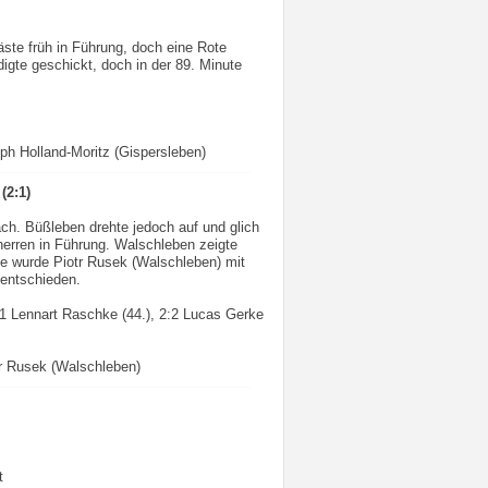
ste früh in Führung, doch eine Rote
digte geschickt, doch in der 89. Minute
ph Holland-Moritz (Gispersleben)
(2:1)
ch. Büßleben drehte jedoch auf und glich
erren in Führung. Walschleben zeigte
e wurde Piotr Rusek (Walschleben) mit
nentschieden.
2:1 Lennart Raschke (44.), 2:2 Lucas Gerke
r Rusek (Walschleben)
t