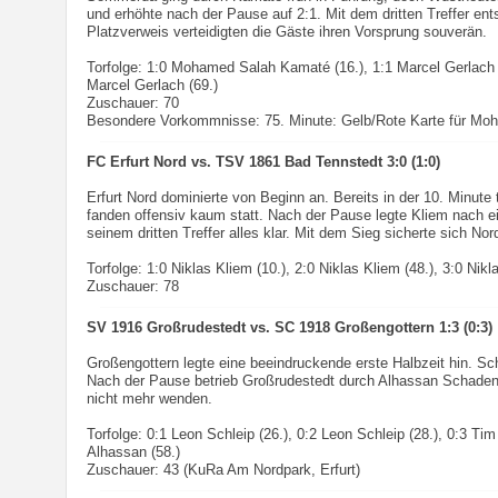
und erhöhte nach der Pause auf 2:1. Mit dem dritten Treffer en
Platzverweis verteidigten die Gäste ihren Vorsprung souverän.
Torfolge: 1:0 Mohamed Salah Kamaté (16.), 1:1 Marcel Gerlach (
Marcel Gerlach (69.)
Zuschauer: 70
Besondere Vorkommnisse: 75. Minute: Gelb/Rote Karte für M
FC Erfurt Nord vs. TSV 1861 Bad Tennstedt 3:0 (1:0)
Erfurt Nord dominierte von Beginn an. Bereits in der 10. Minute
fanden offensiv kaum statt. Nach der Pause legte Kliem nach 
seinem dritten Treffer alles klar. Mit dem Sieg sicherte sich No
Torfolge: 1:0 Niklas Kliem (10.), 2:0 Niklas Kliem (48.), 3:0 Nikl
Zuschauer: 78
SV 1916 Großrudestedt vs. SC 1918 Großengottern 1:3 (0:3)
Großengottern legte eine beeindruckende erste Halbzeit hin. Sch
Nach der Pause betrieb Großrudestedt durch Alhassan Schaden
nicht mehr wenden.
Torfolge: 0:1 Leon Schleip (26.), 0:2 Leon Schleip (28.), 0:3 
Alhassan (58.)
Zuschauer: 43 (KuRa Am Nordpark, Erfurt)