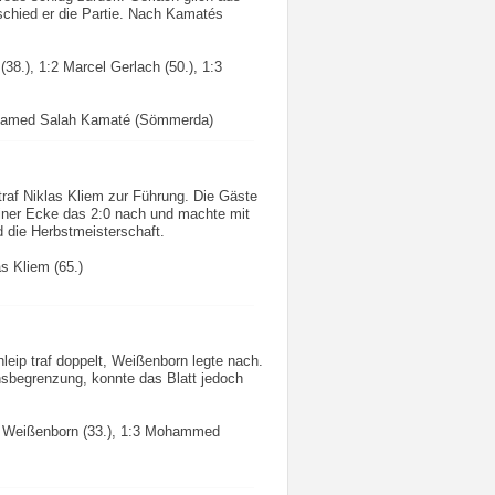
tschied er die Partie. Nach Kamatés
38.), 1:2 Marcel Gerlach (50.), 1:3
ohamed Salah Kamaté (Sömmerda)
 traf Niklas Kliem zur Führung. Die Gäste
einer Ecke das 2:0 nach und machte mit
rd die Herbstmeisterschaft.
as Kliem (65.)
leip traf doppelt, Weißenborn legte nach.
sbegrenzung, konnte das Blatt jedoch
Tim Weißenborn (33.), 1:3 Mohammed