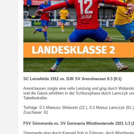
SC Leinefelde 1912 vs. DJK SV Arenshausen 0:3 (0:1)
Arenshausen zeigte eine reife Leistung und ging durch Wolanski 
und die Gäste erhöhten in der Schlussphase durch Lamczyk und U
Tabellenkeller.
Torfolge: 0:1 Mateusz Wolanski (22.), 0:2 Marius Lamczyk (81.),
Zuschauer: 61
FSV Sömmerda vs. SV Germania Wüstheuterode 1921 1:3 (1
Sömmerda ging durch Kamaté früh in Führung, doch Wüstheuter