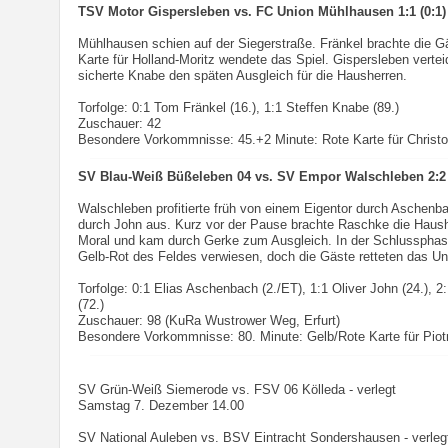
TSV Motor Gispersleben vs. FC Union Mühlhausen 1:1 (0:1)
Mühlhausen schien auf der Siegerstraße. Fränkel brachte die Gä
Karte für Holland-Moritz wendete das Spiel. Gispersleben vertei
sicherte Knabe den späten Ausgleich für die Hausherren.
Torfolge: 0:1 Tom Fränkel (16.), 1:1 Steffen Knabe (89.)
Zuschauer: 42
Besondere Vorkommnisse: 45.+2 Minute: Rote Karte für Christo
SV Blau-Weiß Büßeleben 04 vs. SV Empor Walschleben 2:2 
Walschleben profitierte früh von einem Eigentor durch Aschenba
durch John aus. Kurz vor der Pause brachte Raschke die Haush
Moral und kam durch Gerke zum Ausgleich. In der Schlussphas
Gelb-Rot des Feldes verwiesen, doch die Gäste retteten das U
Torfolge: 0:1 Elias Aschenbach (2./ET), 1:1 Oliver John (24.), 
(72.)
Zuschauer: 98 (KuRa Wustrower Weg, Erfurt)
Besondere Vorkommnisse: 80. Minute: Gelb/Rote Karte für Piot
SV Grün-Weiß Siemerode vs. FSV 06 Kölleda - verlegt
Samstag 7. Dezember 14.00
SV National Auleben vs. BSV Eintracht Sondershausen - verleg