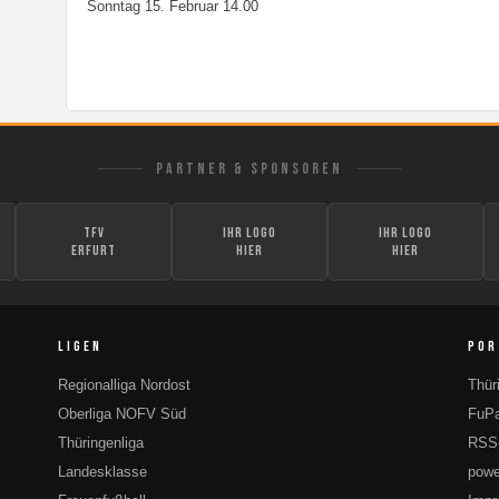
Sonntag 15. Februar 14.00
PARTNER & SPONSOREN
TFV
Ihr Logo
Ihr Logo
Erfurt
hier
hier
LIGEN
POR
Regionalliga Nordost
Thür
Oberliga NOFV Süd
FuPa
Thüringenliga
RSS
Landesklasse
powe