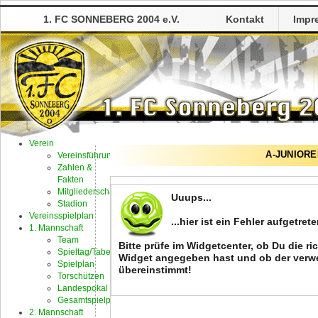
1. FC SONNEBERG 2004 e.V.
Kontakt
Impr
Verein
A-JUNIORE
Vereinsführung
Zahlen &
Fakten
Mitgliederschaft
Stadion
Vereinsspielplan
1. Mannschaft
Team
Spieltag/Tabelle
Spielplan
Torschützen
Landespokal
Gesamtspielplan
2. Mannschaft