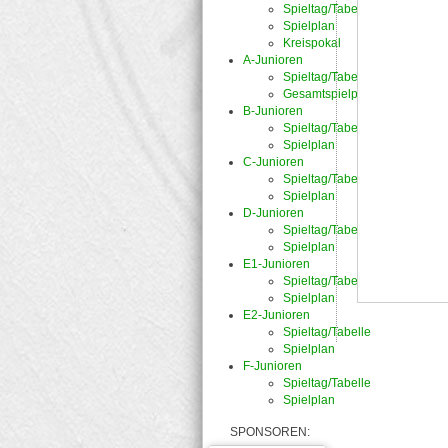
Spieltag/Tabelle
Spielplan
Kreispokal
A-Junioren
Spieltag/Tabelle
Gesamtspielplan
B-Junioren
Spieltag/Tabelle
Spielplan
C-Junioren
Spieltag/Tabelle
Spielplan
D-Junioren
Spieltag/Tabelle
Spielplan
E1-Junioren
Spieltag/Tabelle
Spielplan
E2-Junioren
Spieltag/Tabelle
Spielplan
F-Junioren
Spieltag/Tabelle
Spielplan
SPONSOREN: