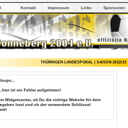
.
Kontakt
Impressum
Links
Sponsoren
THÜRINGER-LANDESPOKAL | SAISON 2022/23