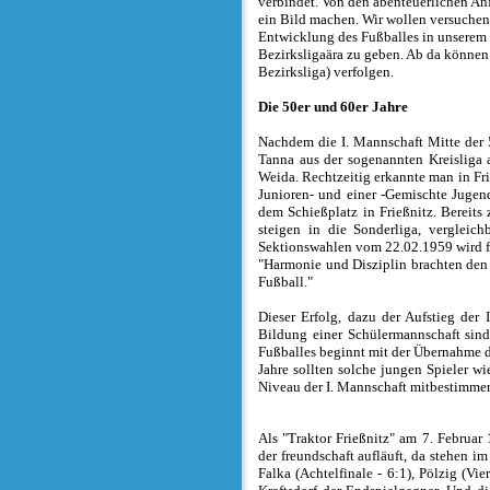
verbindet. Von den abenteuerlichen An
ein Bild machen. Wir wollen versuchen,
Entwicklung des Fußballes in unserem 
Bezirksligaära zu geben. Ab da können
Bezirksliga) verfolgen.
Die 50er und 60er Jahre
Nachdem die I. Mannschaft Mitte der 
Tanna aus der sogenannten Kreisliga 
Weida. Rechtzeitig erkannte man in Fri
Junioren- und einer -Gemischte Jugend
dem Schießplatz in Frießnitz. Bereits 
steigen in die Sonderliga, vergleich
Sektionswahlen vom 22.02.1959 wird f
"Harmonie und Disziplin brachten den 
Fußball."
Dieser Erfolg, dazu der Aufstieg der 
Bildung einer Schülermannschaft sind
Fußballes beginnt mit der Übernahme 
Jahre sollten solche jungen Spieler w
Niveau der I. Mannschaft mitbestimme
Als "Traktor Frießnitz" am 7. Februa
der freundschaft aufläuft, da stehen 
Falka (Achtelfinale - 6:1), Pölzig (Vie