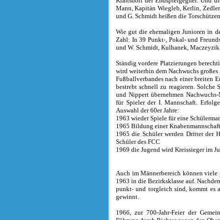
Kraftsdorf der Endspielgegner. Und d
Mann, Kapitän Wiegleb, Kerlin, Zedler 
und G. Schmidt heißen die Torschützen
Wie gut die ehemaligen Junioren in d
Zahl: In 39 Punkt-, Pokal- und Freund
und W. Schmidt, Kulhanek, Maczeyzik 
Ständig vordere Platzierungen berecht
wird weiterhin dem Nachwuchs großes
Fußballverbandes nach einer breiten E
bestrebt schnell zu reagieren. Solche
und Nippert übernehmen Nachwuchs-M
für Spieler der I. Mannschaft. Erfolg
Auswahl der 60er Jahre:
1963 wieder Spiele für eine Schülerma
1965 Bildung einer Knabenmannschaf
1965 die Schüler werden Dritter der H
Schüler des FCC
1969 die Jugend wird Kreissieger im J
Auch im Männerbereich können viele p
1963 in die Bezirksklasse auf. Nachde
punkt- und torgleich sind, kommt es 
gewinnt.
1966, zur 700-Jahr-Feier der Gemein