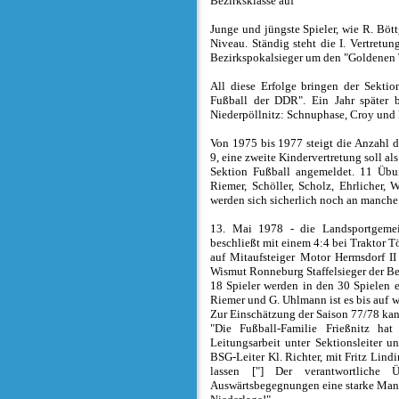
Bezirksklasse auf
Junge und jüngste Spieler, wie R. Böt
Niveau. Ständig steht die I. Vertretu
Bezirkspokalsieger um den "Goldenen 
All diese Erfolge bringen der Sekti
Fußball der DDR". Ein Jahr später 
Niederpöllnitz: Schnuphase, Croy und
Von 1975 bis 1977 steigt die Anzahl 
9, eine zweite Kindervertretung soll a
Sektion Fußball angemeldet. 11 Übung
Riemer, Schöller, Scholz, Ehrlicher,
werden sich sicherlich noch an manche
13. Mai 1978 - die Landsportgemein
beschließt mit einem 4:4 bei Traktor 
auf Mitaufsteiger Motor Hermsdorf I
Wismut Ronneburg Staffelsieger der Bez
18 Spieler werden in den 30 Spielen ei
Riemer und G. Uhlmann ist es bis auf w
Zur Einschätzung der Saison 77/78 
"Die Fußball-Familie Frießnitz ha
Leitungsarbeit unter Sektionsleiter 
BSG-Leiter Kl. Richter, mit Fritz Lind
lassen ["] Der verantwortliche 
Auswärtsbegegnungen eine starke Manns