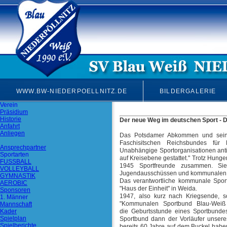
WWW.BW-NIEDERPOELLNITZ.DE
BILDERGALERIE
Verein
Präsidium
Historie
Der neue Weg im deutschen Sport - D
Anfahrt
Anliegen
Das Potsdamer Abkommen und seine
Faschisitschen Reichsbundes für 
Ansprechpartner
Unabhängige Sportorganisationen antif
Sportarten
auf Kreisebene gestattet." Trotz Hunge
FUSSBALL
1945 Sportfreunde zusammen. Si
VOLLEYBALL
Jugendausschüssen und kommunalen Sp
GYMNASTIK
Das verantwortliche kommunale Sport
AEROBIC
"Haus der Einheit" in Weida.
Sponsoren
1947, also kurz nach Kriegsende, s
1. Männer
"Kommunalen Sportbund Blau-Weiß Fr
Mannschaft
Kader
die Geburtsstunde eines Sportbundes
Spielplan
Sportbund dann der Vorläufer unsere
Spielberichte
bereits 60 Jahre auf dem Buckel hab