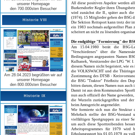
All diese positiven Aspekte werden al
unserer Homepage
Burkersdorfer Kegler ihren Übungsbet
den 700.000sten Besucher
wird zunächst die II., später auch d
(1974). 15 Mitglieder gehen der BSG d
Historie VIII
Die Sektion Reitsport kann trotz der
ein 1983 nochmals aufgestellter Plan 
scheitert an nicht zu lösenden organisa
Die endgültige "Formierung" der BS
Am 15.04.1980 berät die BSG-Lei
"Verschiedenes" über die Namensän
Bedingungen angepassten Namen BSG "
Kulhanek, Vorsitzender der LPG "W. I.
diesem Namen nicht begeistert, wie es 
die VOLKSWACHT und die Thüringer N
Am 28.04.2023 begrüßten wir auf
Zustimmung des DTSB - Kreisvorstande
unserer Homepage
die BSG "Traktor" Frießnitz den Dop
den 800.000sten Besucher
bitten darum, diesen Namen nun auch in
Damit ist aus dem Kommunalen Sportbu
nun auch offiziell der Name geworden, d
Historie IX
die Wurzeln zurückgegriffen und der
beim Amtsgericht angemeldet.
Wie formierte sich nun die Struktur 
Mehrfach stellte der BSG-Vorstand 
vielfältigen Sportgruppen zu einer S
um auch diese Sporttreibenden besser
Arbeitsprogrammes für 1979 wird b
Erholungssport bis 01.05.1979 zu voll