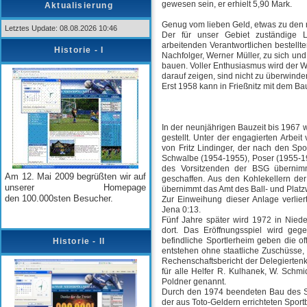
gewesen sein, er erhielt 5,90 Mark.
Aktualisierung
Genug vom lieben Geld, etwas zu den 
Letztes Update: 08.08.2026 10:46
Der für unser Gebiet zuständige L
arbeitenden Verantwortlichen bestell
Historie - I
Nachfolger, Werner Müller, zu sich und
bauen. Voller Enthusiasmus wird der Wa
darauf zeigen, sind nicht zu überwinden
Erst 1958 kann in Frießnitz mit dem 
In der neunjährigen Bauzeit bis 1967
gestellt. Unter der engagierten Arbeit
von Fritz Lindinger, der nach den Sp
Schwalbe (1954-1955), Poser (1955-1
des Vorsitzenden der BSG übernim
Am 12. Mai 2009 begrüßten wir auf
geschaffen. Aus den Kohlekellern der
unserer Homepage
übernimmt das Amt des Ball- und Platz
den
100.000sten Besucher.
Zur Einweihung dieser Anlage verlie
Jena 0:13.
Fünf Jahre später wird 1972 in Nieder
dort. Das Eröffnungsspiel wird g
befindliche Sportlerheim geben die o
Historie - II
entstehen ohne staatliche Zuschüsse, 
Rechenschaftsbericht der Delegierten
für alle Helfer R. Kulhanek, W. Schmid
Poldner genannt.
Durch den 1974 beendeten Bau des Spo
der aus Toto-Geldern errichteten Sport