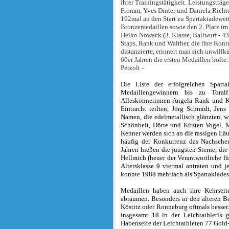
ihrer Trainingstätigkeit. Leistungsträge
Fromm, Yves Dinter und Daniela Richter
192mal an den Start zu Spartakiadewett
Bronzemedaillen sowie den 2. Platz im
Heiko Nowack (3. Klasse, Ballwurf - 4
Staps, Rank und Walther, die ihre Ko
distanzierte, erinnert man sich unwillkü
60er Jahren die ersten Medaillen holte
Petzolt -
Die Liste der erfolgreichen Sparta
Medaillengewinnern bis zu Toralf
Alleskönnerinnen Angela Rank und Kat
Eintracht teilten, Jörg Schmidt, Je
Namen, die edelmetallisch glänzten, w
Schönheit, Dörte und Kirsten Vogel,
Kenner werden sich an die rassigen Läu
häufig der Konkurrenz das Nachsehe
Jahren hießen die jüngsten Sterne, die
Hellmich (heuer der Verantwortliche für
Altersklasse 9 viermal antraten und 
konnte 1988 mehrfach als Spartakiades
Medaillen haben auch ihre Kehrseit
abräumen. Besonders in den älteren B
Köstitz oder Ronneburg oftmals besser.
insgesamt 18 in der Leichtathletik g
Habenseite der Leichtathleten 77 Gold