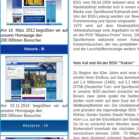
BSG vom 08.04.1959 kritisiert wird. 
Niederpöllnitz befindet sich in einem
Bänke usw. Sportfreund Kulhanek wird 
Von der BSG-Leitung werden zur Bewir
Pommerening und Sporer eingesetzt.
1975 wird auf dem Niederpöllnit
Am 14. März 2012 begrüßten wir auf
Volleyballanlage eine Jegelbahn im W
unserer Homepage den
an der POS "Magnus Poser" hinzu, 1986 w
Sportlerheim bekommt einen Anb
200.000sten Besucher.
Kassenhäuschen, der neu gestalteten
Historie - III
und der Leuchtziffernanzeige weitere
Vom Auf und Ab der BSG "Traktor"
Zu Beginn der 60er Jahre wird eine n
erhöht ihren Einfluss auf das kommun
auf 1,4 Millionen (1960), auf 2,2 Mi
DTSB (Deutscher Turn- und Sportbund 
In unserer BSG tauchen zunächst erns
Boxen, zwei Jahre später die Sektion
dürfen nicht mehr auf dem Saal der Fr
Am 19.11.2014 begrüßten wir auf
Wettkampfbetrieb ein. Die Großebers
und gründen die eigenständige BSG "Tr
unserer Homepage den
Röhler, Günter Geisler, Ewald Rietze
300.000sten Besucher.
Horn u.a. auf der Einzelbahn der Große
So ist es zunächst kein Wunder, das
Historie - IV
Burkersdorf innerhalb der nächsten 1
verzeichnen können: 1956 - 75 Mitgli
Aus dem Vorstand scheidet Sportfreun