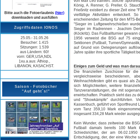
von Max Leo trainiert. Solche Sportfreu
König, A. Renner, G. Preller, G. Sta
Frießnitz existiert zu dieser Zeit ein
Bitte auch die Fotoerlaubnis
(hier)
vielfältige Aktivitäten entwickelt
downloaden und ausfüllen
erscheinenden Zeitung für den MTS-Ber
"Sieger im Luftgewehrschießen wurden
Zugriffsdaten IONOS
Sieger im Radrennen - Joachim Demu
(Köckritz). Das Fußballturnier gewann d
25.05.- 31.05.26
1956 verweist die BSG auf 75 einge
Besucher: 1.415
Sektionen (Fußball, Turnen/Gymnastik
Sitzungen: 1.539
auf Grund von Delegierungen auflöse
aus Ländern: 60!
Jahre später ihre sportliche Tätigkeit 
vorn: GER,USA,NDL
1xu.a.aus: Äthiop.,
LIBANON, KASACHST.
Einiges zum Geld und was man dara
Die finanziellen Zuschüsse für die
vergleichsweise bescheidenen, ab
Weihnachtsfesten gibt es quasi als 
sich Möglichkeiten, weitere finanzi
Saison - Fotobücher
Tanzveranstaltungen, die mit sogenan
"Auf geht´s!"
erwirtschaften. Praktisch sieht das zu 
und "Showkämpfe" durchführten. Vi
Kassenbuch, geführt von Sportfreund L
vom Tanz 359,10 Mark eingenommen 
insgesamt 334,28 Mark wieder ausgeg
Kein Wunder, dass zeitweise die BSG-
Fußball damals bereits 100 Mark 
Schiedsrichter, der am 06.02.1950
Entschädigung, der, der eine Woche s