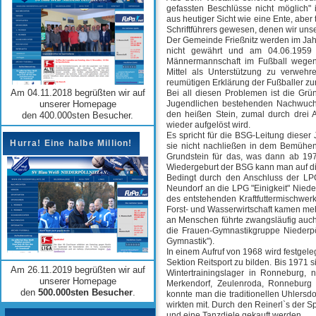
gefassten Beschlüsse nicht möglich"
aus heutiger Sicht wie eine Ente, aber
Schriftführers gewesen, denen wir un
Der Gemeinde Frießnitz werden im Jahr
nicht gewährt und am 04.06.1959 
Männermannschaft im Fußball wegen m
Mittel als Unterstützung zu verweh
reumütigen Erklärung der Fußballer 
Am 04.11.2018 begrüßten wir auf
Bei all diesen Problemen ist die Grü
unserer Homepage
Jugendlichen bestehenden Nachwuchsa
den heißen Stein, zumal durch drei
den 400.000sten Besucher.
wieder aufgelöst wird.
Es spricht für die BSG-Leitung dieser
Hurra! Eine halbe Million!
sie nicht nachließen in dem Bemühen,
Grundstein für das, was dann ab 1973
Wiedergeburt der BSG kann man auf di
Bedingt durch den Anschluss der LPG
Neundorf an die LPG "Einigkeit" Niede
des entstehenden Kraftfuttermischwer
Forst- und Wasserwirtschaft kamen me
an Menschen führte zwangsläufig auch
die Frauen-Gymnastikgruppe Niederpöl
Gymnastik").
In einem Aufruf von 1968 wird festgele
Sektion Reitsport zu bilden. Bis 1971 si
Am 26.11.2019 begrüßten wir auf
Wintertrainingslager in Ronneburg,
unserer Homepage
Merkendorf, Zeulenroda, Ronneburg 
den
500.000sten Besucher
.
konnte man die traditionellen Uhlersd
wirkten mit. Durch den Reinerl`s der Sp
und eine Tanzdiele gekauft werden.