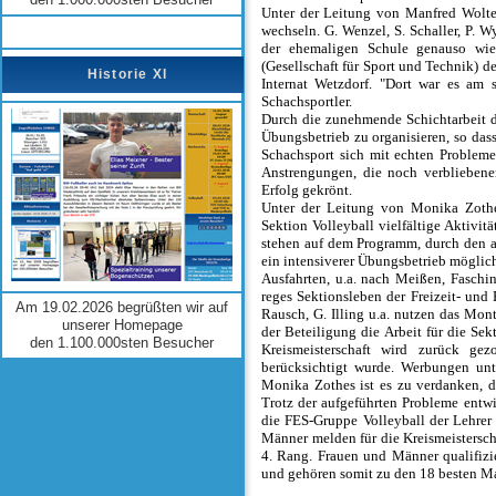
Unter der Leitung von Manfred Wolte
wechseln. G. Wenzel, S. Schaller, P. 
der ehemaligen Schule genauso wi
(Gesellschaft für Sport und Technik) 
Historie XI
Internat Wetzdorf. "Dort war es am 
Schachsportler.
Durch die zunehmende Schichtarbeit d
Übungsbetrieb zu organisieren, so das
Schachsport sich mit echten Problemen 
Anstrengungen, die noch verbliebene
Erfolg gekrönt.
Unter der Leitung von Monika Zoth
Sektion Volleyball vielfältige Aktivit
stehen auf dem Programm, durch den am
ein intensiverer Übungsbetrieb möglic
Ausfahrten, u.a. nach Meißen, Fasch
reges Sektionsleben der Freizeit- und
Am 19.02.2026 begrüßten wir auf
Rausch, G. Illing u.a. nutzen das Mon
unserer Homepage
der Beteiligung die Arbeit für die Se
den 1.100.000sten Besucher
Kreismeisterschaft wird zurück ge
berücksichtigt wurde. Werbungen u
Monika Zothes ist es zu verdanken, d
Trotz der aufgeführten Probleme entwi
die FES-Gruppe Volleyball der Lehrer
Männer melden für die Kreismeistersc
4. Rang. Frauen und Männer qualifizi
und gehören somit zu den 18 besten Ma