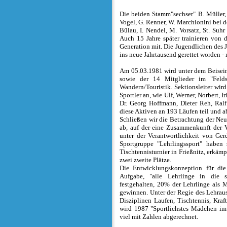
Die beiden Stamm"sechser" B. Müller, F
Vogel, G. Renner, W. Marchionini bei 
Bülau, I. Nendel, M. Vorsatz, St. Suh
Auch 15 Jahre später trainieren von
Generation mit. Die Jugendlichen des J
ins neue Jahrtausend gerettet worden -
Am 05.03.1981 wird unter dem Beisein
sowie der 14 Mitglieder im "Feld
Wandern/Touristik. Sektionsleiter wir
Sportler an, wie Ulf, Werner, Norbert, 
Dr. Georg Hoffmann, Dieter Reh, Ra
diese Aktiven an 193 Läufen teil und 
Schließen wir die Betrachtung der Ne
ab, auf der eine Zusammenkunft der Ve
unter der Verantwortlichkeit von Ger
Sportgruppe "Lehrlingssport" haben 
Tischtennisturnier in Frießnitz, erkäm
zwei zweite Plätze.
Die Entwicklungskonzeption für die 
Aufgabe, "alle Lehrlinge in die s
festgehalten, 20% der Lehrlinge als 
gewinnen. Unter der Regie des Lehrausb
Disziplinen Laufen, Tischtennis, Kraf
wird 1987 "Sportlichstes Mädchen im 
viel mit Zahlen abgerechnet.