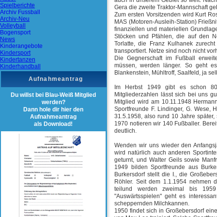
auch in unserem Gebiet so weit: Nach
Spielberichte
Gera die zweite Traktor-Mannschaft gebi
Archiv Fussball
Zum ersten Vorsitzenden wird Kurt R
Archiv-Neu
MAS (Motoren-Ausleih-Station) Frießn
Volleyball
finanziellen und materiellen Grundlag
Bogensport
Stöcken und Pfählen, die auf den N
News
Torlatte, die Franz Kulhanek zurech
Kinderangebote
transportiert. Netze sind noch nicht vo
Kindersport
Die Gegnerschaft im Fußball erweite
Kindertanzen
müssen, werden länger. So geht e
Kinderhandball
Blankenstein, Mühltroff, Saalfeld, ja s
Aufnahmeantrag
Im Herbst 1949 gibt es schon 80
Mitgliederzahlen lässt sich bei uns g
Du willst bei Blau-Weiß Mitglied
Mitglied wird am 10.11.1948 Hermann
werden?
Sportfreunde F. Lindinger, G. Wese, 
Dann hole dir hier den
31.5.1958, also rund 10 Jahre später, 
Aufnahmeantrag
1970 notieren wir 140 Fußballer. Bereit
als Download!
deutlich.
Wenden wir uns wieder den Anfangsj
wird natürlich auch anderen Sportint
geturnt, und Walter Geils sowie Manf
1949 bilden Sportfreunde aus Burke
Burkersdorf stellt die I., die Großeber
Röhler. Seit dem 1.1.1954 nehmen d
teilund werden zweimal bis 1959 
"Auswärtsspielen" geht es interessa
scheppernden Milchkannen.
1950 findet sich in Großebersdorf ei