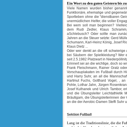
Ein Wort zu den guten Geistern bis z
Viele Namen wurden bisher genannt:
Funktionäre, ehemalige und gegenwärt
Sportleben ohne die "dienstbaren Geis
unermüdlichen Helfer, die voller Engage
Bei wem soll man beginnen? Vielleic
dem Rudi Zedler, Klaus Schramm
aSchlebusch? Oder sollte man zunäch
Jahren an die Steuer setzte: Gerd Müll
Schumann, Karl-Heinz König, Josef Ric
Klaus Dietz ...
Oder wer denkt an die oft schwierige A
bei Säubern der Spielkleidung? Wer e
seit 2.5.1982 Platzwart in Niederpölln
Erinnert sei an die wichtige, doch so w
Frank Fleischmann, Rainer Gratz oder
Vorschauplakaten im Fußball durch Hi
und Harry Suhr, an all die Mannschaf
Hartmut Fuchs, Gotthard Vogel, , an
Pohle, Lothar Jahn, Jürgen Rosenkran
Josef Kulhanek und Ulrich Tambor, er
und die Übungsleiter Leichtathletik 
Bräutigam, die Übungsleiterinnen der
an die der Aerobic-Damen Steffi Suhr u
Sektion Fußball
Lang ist die Traditionslinie, die die F