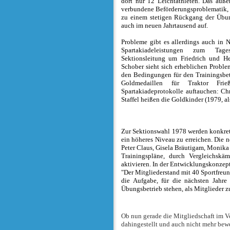
dort nur 12 Leichtathleten. Das auße
verbundene Beförderungsproblematik, 
zu einem stetigen Rückgang der Übun
auch im neuen Jahrtausend auf.
Probleme gibt es allerdings auch in 
Spartakiadeleistungen zum Tage
Sektionsleitung um Friedrich und He
Schober sieht sich erheblichen Probl
den Bedingungen für den Trainingsbetr
Goldmedaillen für Traktor Frie
Spartakiadeprotokolle auftauchen: Ch
Staffel heißen die Goldkinder (1979, als
Zur Sektionswahl 1978 werden konkret
ein höheres Niveau zu erreichen. Die 
Peter Claus, Gisela Bräutigam, Monik
Trainingspläne, durch Vergleichskämp
aktivieren. In der Entwicklungskonzept
"Der Mitgliederstand mit 40 Sportfreun
die Aufgabe, für die nächsten Jahr
Übungsbetrieb stehen, als Mitglieder 
Ob nun gerade die Mitgliedschaft im Ve
dahingestellt und auch nicht mehr bewe