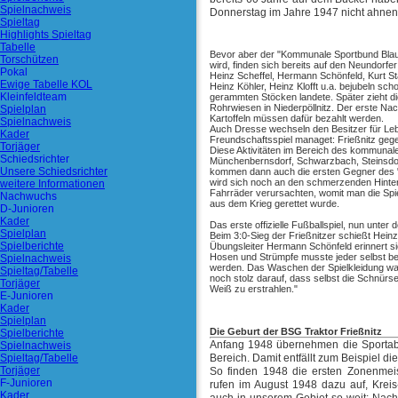
Spielnachweis
Donnerstag im Jahre 1947 nicht ahnen
Spieltag
Highlights Spieltag
Tabelle
Bevor aber der "Kommunale Sportbund Blau-
Torschützen
wird, finden sich bereits auf den Neundor
Pokal
Heinz Scheffel, Hermann Schönfeld, Kurt St
Ewige Tabelle KOL
Heinz Köhler, Heinz Klofft u.a. bejubeln sc
Kleinfeldteam
gerammten Stöcken landete. Später zieht di
Rohrwiesen in Niederpöllnitz. Der erste Nac
Spielplan
Kartoffeln müssen dafür bezahlt werden.
Spielnachweis
Auch Dresse wechseln den Besitzer für Lebe
Kader
Freundschaftsspiel managet: Frießnitz gege
Torjäger
Diese Aktivitäten im Bereich des kommuna
Schiedsrichter
Münchenbernsdorf, Schwarzbach, Steinsdor
Unsere Schiedsrichter
kommen dann auch die ersten Gegner des "
wird sich noch an den schmerzenden Hinter
weitere Informationen
Fahrräder verursachten, womit man die Spi
Nachwuchs
aus dem Krieg gerettet wurde.
D-Junioren
Kader
Das erste offizielle Fußballspiel, nun unte
Spielplan
Beim 3:0-Sieg der Frießnitzer schießt Heinz
Spielberichte
Übungsleiter Hermann Schönfeld erinnert si
Hosen und Strümpfe musste jeder selbst b
Spielnachweis
werden. Das Waschen der Spielkleidung war 
Spieltag/Tabelle
noch stolz darauf, dass selbst die Schnür
Torjäger
Weiß zu erstrahlen."
E-Junioren
Kader
Spielplan
Die Geburt der BSG Traktor Frießnitz
Spielberichte
Anfang 1948 übernehmen die Sportabt
Spielnachweis
Spieltag/Tabelle
Bereich. Damit entfällt zum Beispiel d
Torjäger
So finden 1948 die ersten Zonenmei
F-Junioren
rufen im August 1948 dazu auf, Krei
Kader