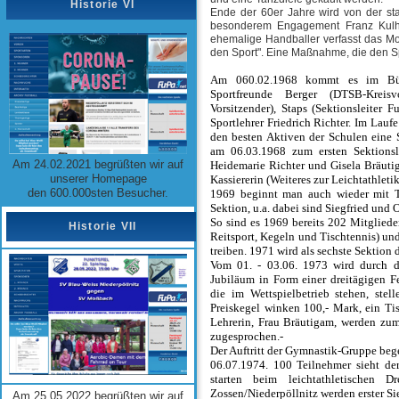
Historie VI
Ende der 60er Jahre wird von der staa
besonderem Engagement Franz Kulhan
ehemalige Handballer verfasst das Mott
den Sport". Eine Maßnahme, die den Spo
Am 060.02.1968 kommt es im Bürge
Sportfreunde Berger (DTSB-Kreisvo
Vorsitzender), Staps (Sektionsleiter
Sportlehrer Friedrich Richter. Im Laufe
den besten Aktiven der Schulen eine S
am 06.03.1968 zum ersten Sektionsl
Am 24.02.2021 begrüßten wir auf
Heidemarie Richter und Gisela Bräuti
unserer Homepage
Kassiererin (Weiteres zur Leichtathletik
den 600.000sten Besucher.
1969 beginnt man auch wieder mit Ti
Sektion, u.a. dabei sind Siegfried und 
So sind es 1969 bereits 202 Mitglieder
Historie VII
Reitsport, Kegeln und Tischtennis) un
treiben. 1971 wird als sechste Sektio
Vom 01. - 03.06. 1973 wird durch d
Jubiläum in Form einer dreitägigen Fe
die im Wettspielbetrieb stehen, st
Preiskegel winken 100,- Mark, ein Tisc
Lehrerin, Frau Bräutigam, werden zu
zugesprochen.-
Der Auftritt der Gymnastik-Gruppe beg
06.07.1974. 100 Teilnehmer sieht de
starten beim leichtathletischen 
Zossen/Niederpöllnitz werden erster Si
Am 25.05.2022 begrüßten wir auf