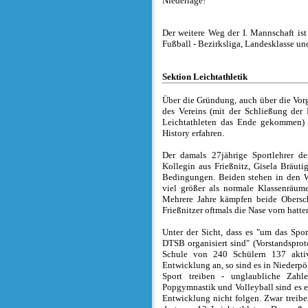
Niederlage!"
Der weitere Weg der I. Mannschaft ist 
Fußball - Bezirksliga, Landesklasse u
Sektion Leichtathletik
Über die Gründung, auch über die Vorge
des Vereins (mit der Schließung der
Leichtathleten das Ende gekommen) 
History erfahren.
Der damals 27jährige Sportlehrer der
Kollegin aus Frießnitz, Gisela Bräuti
Bedingungen. Beiden stehen in den W
viel größer als normale Klassenräu
Mehrere Jahre kämpfen beide Obersc
Frießnitzer oftmals die Nase vorn hatte
Unter der Sicht, dass es "um das Spo
DTSB organisiert sind" (Vorstandsprot
Schule von 240 Schülern 137 aktiv
Entwicklung an, so sind es in Niederpö
Sport treiben - unglaubliche Zahl
Popgymnastik und Volleyball sind es eb
Entwicklung nicht folgen. Zwar treibe