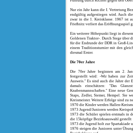
Führung durch Richter gegen den Oberl
Nur ein Jahr kann die I. Vertretung Be
endgültig aufgestiegen wird. Auch die
zwar in die 1. Kreisklasse. 1967 ist 
Frießnitz verliert das Eröffnungsspiel 
Ein weiterer Höhepunkt liegt in diesem
Goldenen Traktor-. Durch Siege über d
für die Endrunde der DDR in Groß-Lindow
einem Traditionsturnier mit den glei
diesmal Erster.
Die 70er Jahre
Die 70er Jahre beginnen am 2. Jan
festgestellt wird: -Wir haben zur Ze
Ausweis." Es sind auch die Jahre der
damals einschätzen: "Das Glanz
Knabenmannschaften." Eine neue Gen
Staps, Zedler, Siemer, Hempel. Sie 
Kreismeister. Weitere Erfolge sind zu 
1970 die Kinder werden Hallen-Kreisme
1973 Jugend/Junioren werden Kreispok
1973 die Schüler spielen erstmals in d
die 15köpfige Bezirksauswahl gestellt
1973 die Jugend holt zur Spartakiade 
1976 steigen die Junioren unter Übung