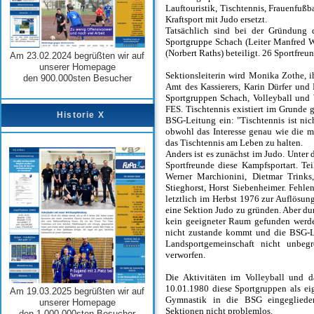
Lauftouristik, Tischtennis, Frauenfuß
Kraftsport mit Judo ersetzt.
Tatsächlich sind bei der Gründung 
Sportgruppe Schach (Leiter Manfred W
(Norbert Raths) beteiligt. 26 Sportfreu
Am 23.02.2024 begrüßten wir auf
unserer Homepage
Sektionsleiterin wird Monika Zothe, i
den 900.000sten Besucher
Amt des Kassierers, Karin Dürfer und 
Sportgruppen Schach, Volleyball und 
FES. Tischtennis existiert im Grunde
Historie X
BSG-Leitung ein: "Tischtennis ist ni
obwohl das Interesse genau wie die m
das Tischtennis am Leben zu halten.
Anders ist es zunächst im Judo. Unter 
Sportfreunde diese Kampfsportart. Te
Werner Marchionini, Dietmar Trinks,
Stieghorst, Horst Siebenheimer. Fehle
letztlich im Herbst 1976 zur Auflösun
eine Sektion Judo zu gründen. Aber dur
kein geeigneter Raum gefunden werden
nicht zustande kommt und die BSG-Le
Landsportgemeinschaft nicht unbeg
verworfen.
Die Aktivitäten im Volleyball und 
10.01.1980 diese Sportgruppen als ei
Am 19.03.2025 begrüßten wir auf
Gymnastik in die BSG eingegliedert
unserer Homepage
Sektionen nicht problemlos.
den 1.000.000sten Besucher