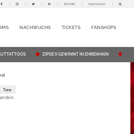
Kontakt
Impressum
AMS
NACHWUCHS
TICKETS
FANSHOPS
AUTTATTOOS
ZIPSE II GEWINNT IN EHRENHAIN
THÜR
kal
Tore
handen.