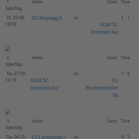
1.
Heim
Gast
Tore
Spieltag
Di, 23.09.
vs.
1 : 1
SG Kisslegg II
18:00
SGM SC
Unterzeil/Aic
2.
Heim
Gast
Tore
Spieltag
Sa, 27.09.
vs.
1 : 6
14:15
SGM SC
FC
Unterzeil/Aic
Wuchzenhofen
06
3.
Heim
Gast
Tore
Spieltag
Sa, 04.10.
vs.
9 : 1
FC Lindenberg I