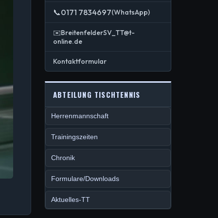
📞0171 7834697
(WhatsApp)
✉️BreitenfelderSV_TT@t-
online.de
Kontaktformular
ABTEILUNG TISCHTENNIS
Herrenmannschaft
Trainingszeiten
Chronik
Formulare/Downloads
Aktuelles-TT