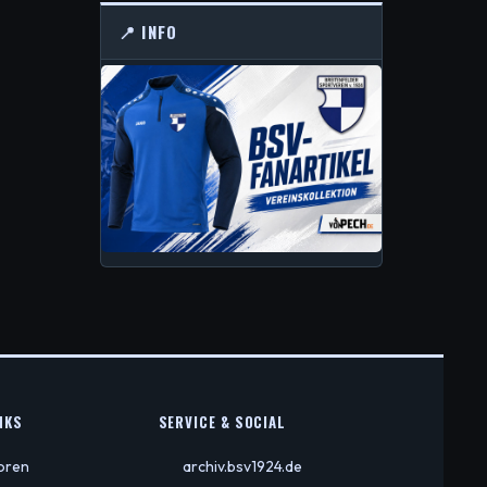
📍 INFO
KS
SERVICE & SOCIAL
ioren
archiv.bsv1924.de