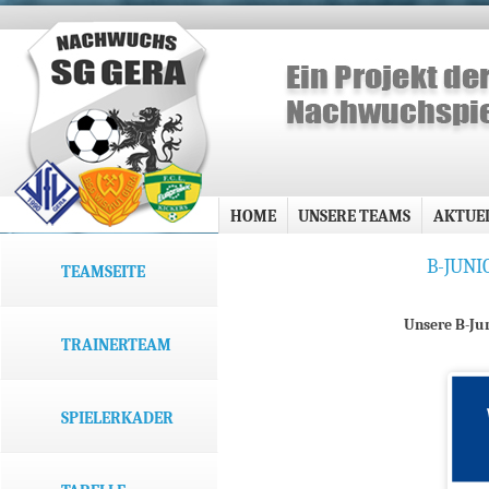
HOME
UNSERE TEAMS
AKTUE
B-JUNI
TEAMSEITE
Unsere B-Jun
TRAINERTEAM
SPIELERKADER