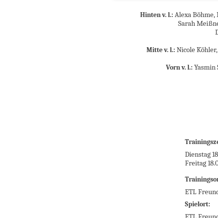
Alexa Böhme, N
Hinten v. l.:
Sarah Meißner
Nicole Köhler,
Mitte v. l.:
Yasmin 
Vorn v. l.:
Trainingsz
Dienstag 18
Freitag 18.
Trainingsor
ETL Freund
Spielort:
ETL Freund