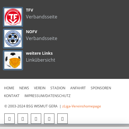
TFV
Verbandsseite
NOFV
Verbandsseite
weitere Links
Linkübersicht
HOME
NEWS
VEREIN
STADION
ANFAHRT
SPONSOREN
KONTAKT
IMPRESSUM/DATENSCHUTZ
© 2003-2024 BSG WISMUT GERA |
zLiga-Vereinshomepage