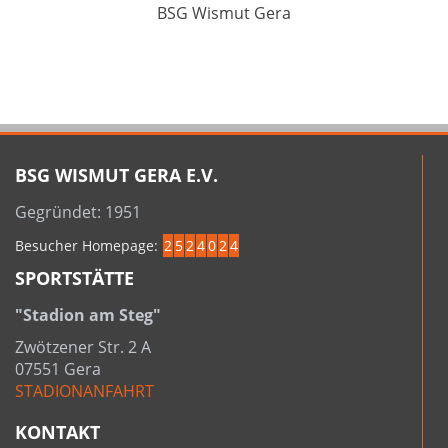
BSG Wismut Gera
BSG WISMUT GERA E.V.
Gegründet: 1951
Besucher Homepage:
2
5
2
4
0
2
4
SPORTSTÄTTE
"Stadion am Steg"
Zwötzener Str. 2 A
07551 Gera
STADIONANFAHRT
KONTAKT