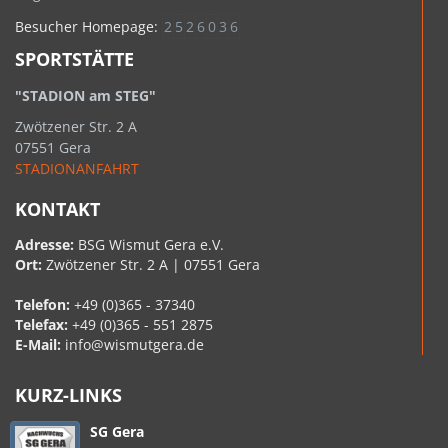
Besucher Homepage:
2
5
2
6
0
3
6
SPORTSTÄTTE
"STADION am STEG"
Zwötzener Str. 2 A
07551 Gera
STADIONANFAHRT
KONTAKT
Adresse:
BSG Wismut Gera e.V.
Ort:
Zwötzener Str. 2 A | 07551 Gera
Telefon:
+49 (0)365 - 37340
Telefax:
+49 (0)365 - 551 2875
E-Mail:
info@wismutgera.de
KURZ-LINKS
SG Gera