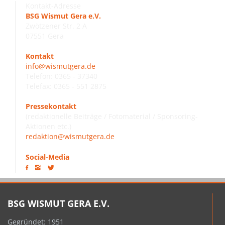
Kontakt-Adresse
BSG Wismut Gera e.V.
Zwötzener Str. 2 A
07551 Gera
Kontakt
info@wismutgera.de
Telefon: 0365 - 37340
Telefax: 0365 - 551 2875
Pressekontakt
(redaktionelle Beiträge / Fotomaterial / Sponsoring-
Aktionen etc.)
redaktion@wismutgera.de
Social-Media
BSG WISMUT GERA E.V.
Gegründet: 1951