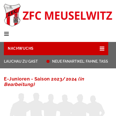
NACHWUCHS
 GLAUCHAU ZU GAST
NEUE FANARTIKEL: FAHNE, TASSEN,
E-Junioren - Saison 2023/2024
(in
Bearbeitung)