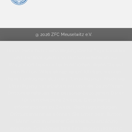
@ 2026 ZFC Meuselwitz e.V.
Diese Seite nutzt einwilligungsbedürftige Cookies
und Technologien von Drittunternehmen zur
Integration bestimmter Funktionen. Wenn Sie auf
den Button "Alles akzeptieren" klicken, werden
diese Funktionen aktiviert (Einwilligung). Nach der
Einwilligung verarbeiten wir und die betroffenen
Drittunternehmen Ihre personenbezogenen Daten
für verschiedene Zwecke. Detaillierte
Informationen zu Zweck, Rechtsgrundlagen,
Drittunternehmen können Sie unter dem Button
"Mehr" und in unserer Datenschutzerklärung
einsehen. Sie können Ihre Einwilligung jederzeit