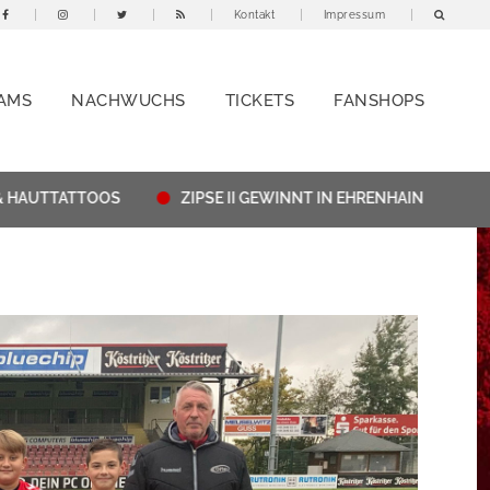
Kontakt
Impressum
AMS
NACHWUCHS
TICKETS
FANSHOPS
AUTTATTOOS
ZIPSE II GEWINNT IN EHRENHAIN
THÜR