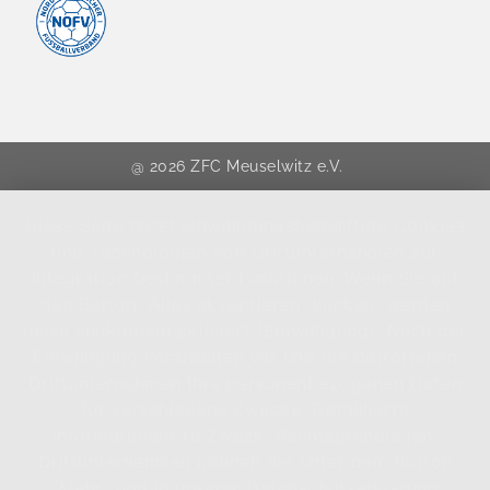
@ 2026 ZFC Meuselwitz e.V.
Diese Seite nutzt einwilligungsbedürftige Cookies
und Technologien von Drittunternehmen zur
Integration bestimmter Funktionen. Wenn Sie auf
den Button "Alles akzeptieren" klicken, werden
diese Funktionen aktiviert (Einwilligung). Nach der
Einwilligung verarbeiten wir und die betroffenen
Drittunternehmen Ihre personenbezogenen Daten
für verschiedene Zwecke. Detaillierte
Informationen zu Zweck, Rechtsgrundlagen,
Drittunternehmen können Sie unter dem Button
"Mehr" und in unserer Datenschutzerklärung